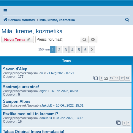
I
Seznam forumov
Mila, kreme, kozmetika
s
Mila, kreme, kozmetika
k
Iskanje
Napredno iskanje
Nova Tema
a
n
1
2
3
4
5
6
Naslednja
150 tem
j
Teme
e
Savon d'Alep
Zadnji prispevekNapisal/-a
iii
«
21 Avg 2025, 07:27
Odgovori:
177
1
15
16
17
18
â€¦
Saniranje ureznine!
Zadnji prispevekNapisal/-a
igor
«
16 Feb 2023, 06:58
Odgovori:
5
Šampon Albus
Zadnji prispevekNapisal/-a
JakobB
«
10 Okt 2022, 15:31
Razlika med mili in kremami?
Zadnji prispevekNapisal/-a
caus24
«
28 Jan 2022, 13:42
Odgovori:
16
1
2
Tabac Original (nova formulacija)