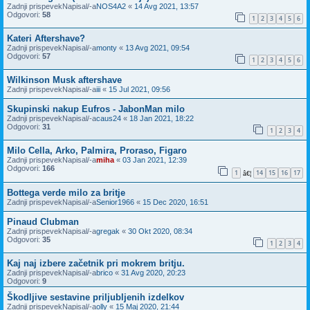
Zadnji prispevekNapisal/-a
NOS4A2
«
14 Avg 2021, 13:57
Odgovori:
58
1
2
3
4
5
6
Kateri Aftershave?
Zadnji prispevekNapisal/-a
monty
«
13 Avg 2021, 09:54
Odgovori:
57
1
2
3
4
5
6
Wilkinson Musk aftershave
Zadnji prispevekNapisal/-a
iii
«
15 Jul 2021, 09:56
Skupinski nakup Eufros - JabonMan milo
Zadnji prispevekNapisal/-a
caus24
«
18 Jan 2021, 18:22
Odgovori:
31
1
2
3
4
Milo Cella, Arko, Palmira, Proraso, Figaro
Zadnji prispevekNapisal/-a
miha
«
03 Jan 2021, 12:39
Odgovori:
166
1
14
15
16
17
â€¦
Bottega verde milo za britje
Zadnji prispevekNapisal/-a
Senior1966
«
15 Dec 2020, 16:51
Pinaud Clubman
Zadnji prispevekNapisal/-a
gregak
«
30 Okt 2020, 08:34
Odgovori:
35
1
2
3
4
Kaj naj izbere začetnik pri mokrem britju.
Zadnji prispevekNapisal/-a
brico
«
31 Avg 2020, 20:23
Odgovori:
9
Škodljive sestavine priljubljenih izdelkov
Zadnji prispevekNapisal/-a
olly
«
15 Maj 2020, 21:44