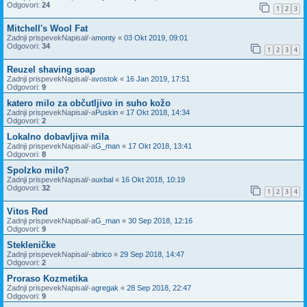
Odgovori:
24
1
2
3
Mitchell's Wool Fat
Zadnji prispevekNapisal/-a
monty
«
03 Okt 2019, 09:01
Odgovori:
34
1
2
3
4
Reuzel shaving soap
Zadnji prispevekNapisal/-a
vostok
«
16 Jan 2019, 17:51
Odgovori:
9
katero milo za občutljivo in suho kožo
Zadnji prispevekNapisal/-a
Puskin
«
17 Okt 2018, 14:34
Odgovori:
2
Lokalno dobavljiva mila
Zadnji prispevekNapisal/-a
G_man
«
17 Okt 2018, 13:41
Odgovori:
8
Spolzko milo?
Zadnji prispevekNapisal/-a
uxbal
«
16 Okt 2018, 10:19
Odgovori:
32
1
2
3
4
Vitos Red
Zadnji prispevekNapisal/-a
G_man
«
30 Sep 2018, 12:16
Odgovori:
9
Stekleničke
Zadnji prispevekNapisal/-a
brico
«
29 Sep 2018, 14:47
Odgovori:
2
Proraso Kozmetika
Zadnji prispevekNapisal/-a
gregak
«
28 Sep 2018, 22:47
Odgovori:
9