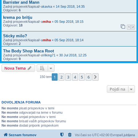
Barrister and Mann
Zadnji prispevekNapisal/-a
kavka
«
14 Sep 2018, 14:35
Odgovori:
6
krema po britju
Zadnji prispevekNapisal/-a
miha
«
05 Sep 2018, 18:15
Odgovori:
18
1
2
Sticky milo?
Zadnji prispevekNapisal/-a
miha
«
05 Sep 2018, 18:14
Odgovori:
2
The Body Shop Maca Root
Zadnji prispevekNapisal/-a
Viking71
«
30 Jul 2018, 12:25
Odgovori:
9
Nova Tema
1
2
3
4
5
6
Naslednja
150 tem
Pojdi na
DOVOLJENJA FORUMA
Ne morete
pisati prispevkov v temi
Ne morete
odgovarjati na teme v forumu
Ne morete
urejati prispevkov v temi
Ne morete
brisati vaših prispevkov forumu
Ne morete
dodati priponk prispevkom
Seznam forumov
Vsi časi so UTC+02:00 Evropa/Ljubljana