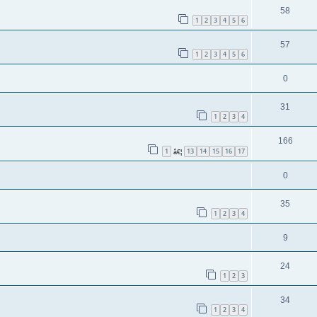
58
1
2
3
4
5
6
57
1
2
3
4
5
6
0
31
1
2
3
4
166
1
13
14
15
16
17
â€¦
0
35
1
2
3
4
9
24
1
2
3
34
1
2
3
4