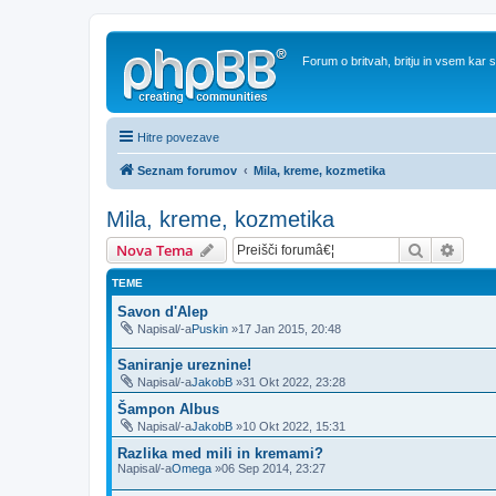
Forum o britvah, britju in vsem kar
Hitre povezave
Seznam forumov
Mila, kreme, kozmetika
Mila, kreme, kozmetika
Iskanje
Napre
Nova Tema
TEME
Savon d'Alep
Napisal/-a
Puskin
»17 Jan 2015, 20:48
Saniranje ureznine!
Napisal/-a
JakobB
»31 Okt 2022, 23:28
Šampon Albus
Napisal/-a
JakobB
»10 Okt 2022, 15:31
Razlika med mili in kremami?
Napisal/-a
Omega
»06 Sep 2014, 23:27