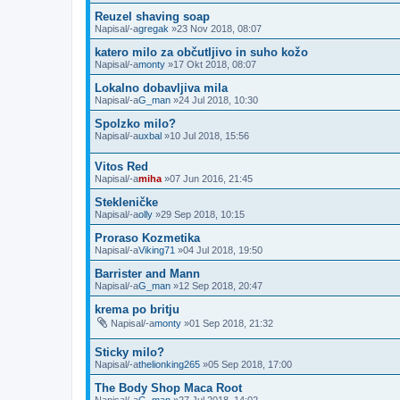
Reuzel shaving soap
Napisal/-a
gregak
»23 Nov 2018, 08:07
katero milo za občutljivo in suho kožo
Napisal/-a
monty
»17 Okt 2018, 08:07
Lokalno dobavljiva mila
Napisal/-a
G_man
»24 Jul 2018, 10:30
Spolzko milo?
Napisal/-a
uxbal
»10 Jul 2018, 15:56
Vitos Red
Napisal/-a
miha
»07 Jun 2016, 21:45
Stekleničke
Napisal/-a
olly
»29 Sep 2018, 10:15
Proraso Kozmetika
Napisal/-a
Viking71
»04 Jul 2018, 19:50
Barrister and Mann
Napisal/-a
G_man
»12 Sep 2018, 20:47
krema po britju
Napisal/-a
monty
»01 Sep 2018, 21:32
Sticky milo?
Napisal/-a
thelionking265
»05 Sep 2018, 17:00
The Body Shop Maca Root