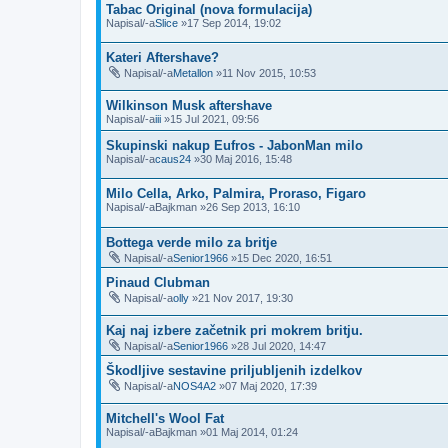
Tabac Original (nova formulacija)
Napisal/-a
Slice
»17 Sep 2014, 19:02
Kateri Aftershave?
Napisal/-a
Metallon
»11 Nov 2015, 10:53
Wilkinson Musk aftershave
Napisal/-a
iii
»15 Jul 2021, 09:56
Skupinski nakup Eufros - JabonMan milo
Napisal/-a
caus24
»30 Maj 2016, 15:48
Milo Cella, Arko, Palmira, Proraso, Figaro
Napisal/-a
Bajkman
»26 Sep 2013, 16:10
Bottega verde milo za britje
Napisal/-a
Senior1966
»15 Dec 2020, 16:51
Pinaud Clubman
Napisal/-a
olly
»21 Nov 2017, 19:30
Kaj naj izbere začetnik pri mokrem britju.
Napisal/-a
Senior1966
»28 Jul 2020, 14:47
Škodljive sestavine priljubljenih izdelkov
Napisal/-a
NOS4A2
»07 Maj 2020, 17:39
Mitchell's Wool Fat
Napisal/-a
Bajkman
»01 Maj 2014, 01:24