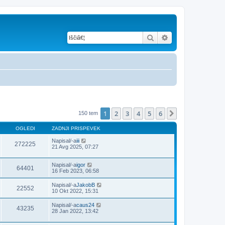
Iskanje
Napredno iskanje
1
2
3
4
5
6
Naslednja
150 tem
OGLEDI
ZADNJI PRISPEVEK
Napisal/-a
iii
272225
21 Avg 2025, 07:27
Napisal/-a
igor
64401
16 Feb 2023, 06:58
Napisal/-a
JakobB
22552
10 Okt 2022, 15:31
Napisal/-a
caus24
43235
28 Jan 2022, 13:42