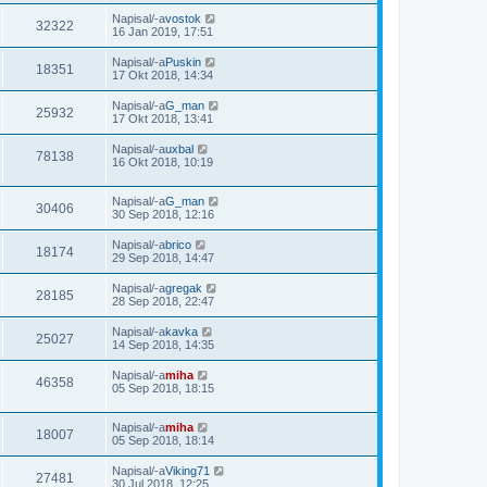
Napisal/-a
vostok
32322
16 Jan 2019, 17:51
Napisal/-a
Puskin
18351
17 Okt 2018, 14:34
Napisal/-a
G_man
25932
17 Okt 2018, 13:41
Napisal/-a
uxbal
78138
16 Okt 2018, 10:19
Napisal/-a
G_man
30406
30 Sep 2018, 12:16
Napisal/-a
brico
18174
29 Sep 2018, 14:47
Napisal/-a
gregak
28185
28 Sep 2018, 22:47
Napisal/-a
kavka
25027
14 Sep 2018, 14:35
Napisal/-a
miha
46358
05 Sep 2018, 18:15
Napisal/-a
miha
18007
05 Sep 2018, 18:14
Napisal/-a
Viking71
27481
30 Jul 2018, 12:25