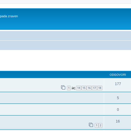
 spada zraven
dno iskanje
ODGOVORI
177
1
14
15
16
17
18
â€¦
5
0
16
1
2