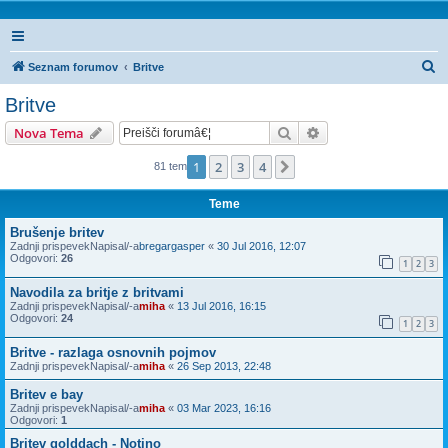
I
Seznam forumov
Britve
s
Britve
k
Iskanje
Napredno iskanje
Nova Tema
a
n
1
2
3
4
Naslednja
81 tem
j
Teme
e
Brušenje britev
Zadnji prispevekNapisal/-a
bregargasper
«
30 Jul 2016, 12:07
Odgovori:
26
1
2
3
Navodila za britje z britvami
Zadnji prispevekNapisal/-a
miha
«
13 Jul 2016, 16:15
Odgovori:
24
1
2
3
Britve - razlaga osnovnih pojmov
Zadnji prispevekNapisal/-a
miha
«
26 Sep 2013, 22:48
Britev e bay
Zadnji prispevekNapisal/-a
miha
«
03 Mar 2023, 16:16
Odgovori:
1
Britev golddach - Notino