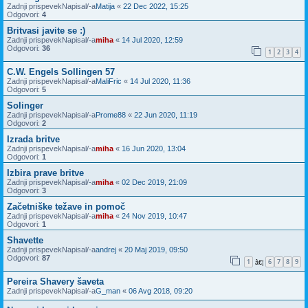
Zadnji prispevekNapisal/-a
Matija
«
22 Dec 2022, 15:25
Odgovori:
4
Britvasi javite se :)
Zadnji prispevekNapisal/-a
miha
«
14 Jul 2020, 12:59
Odgovori:
36
1
2
3
4
C.W. Engels Sollingen 57
Zadnji prispevekNapisal/-a
MaliFric
«
14 Jul 2020, 11:36
Odgovori:
5
Solinger
Zadnji prispevekNapisal/-a
Prome88
«
22 Jun 2020, 11:19
Odgovori:
2
Izrada britve
Zadnji prispevekNapisal/-a
miha
«
16 Jun 2020, 13:04
Odgovori:
1
Izbira prave britve
Zadnji prispevekNapisal/-a
miha
«
02 Dec 2019, 21:09
Odgovori:
3
Začetniške težave in pomoč
Zadnji prispevekNapisal/-a
miha
«
24 Nov 2019, 10:47
Odgovori:
1
Shavette
Zadnji prispevekNapisal/-a
andrej
«
20 Maj 2019, 09:50
Odgovori:
87
1
6
7
8
9
â€¦
Pereira Shavery šaveta
Zadnji prispevekNapisal/-a
G_man
«
06 Avg 2018, 09:20