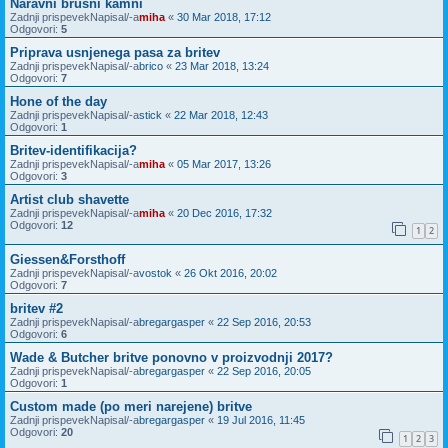
Naravni brusni kamni
Zadnji prispevekNapisal/-a
miha
«
30 Mar 2018, 17:12
Odgovori:
5
Priprava usnjenega pasa za britev
Zadnji prispevekNapisal/-a
brico
«
23 Mar 2018, 13:24
Odgovori:
7
Hone of the day
Zadnji prispevekNapisal/-a
stick
«
22 Mar 2018, 12:43
Odgovori:
1
Britev-identifikacija?
Zadnji prispevekNapisal/-a
miha
«
05 Mar 2017, 13:26
Odgovori:
3
Artist club shavette
Zadnji prispevekNapisal/-a
miha
«
20 Dec 2016, 17:32
Odgovori:
12
1
2
Giessen&Forsthoff
Zadnji prispevekNapisal/-a
vostok
«
26 Okt 2016, 20:02
Odgovori:
7
britev #2
Zadnji prispevekNapisal/-a
bregargasper
«
22 Sep 2016, 20:53
Odgovori:
6
Wade & Butcher britve ponovno v proizvodnji 2017?
Zadnji prispevekNapisal/-a
bregargasper
«
22 Sep 2016, 20:05
Odgovori:
1
Custom made (po meri narejene) britve
Zadnji prispevekNapisal/-a
bregargasper
«
19 Jul 2016, 11:45
Odgovori:
20
1
2
3