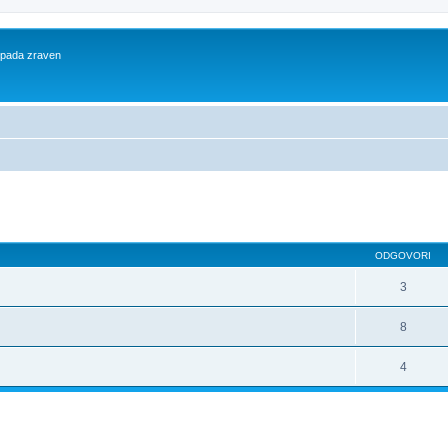
 spada zraven
dno iskanje
ODGOVORI
3
8
4