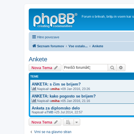
Forum o britvah, britju in vsem kar
Hitre povezave
Seznam forumov
Vse ostalo...
Ankete
Ankete
Iskanje
Napre
Nova Tema
TEME
ANKETA: s čim se brijem?
Napisal/-a
miha
»09 Jan 2016, 23:26
ANKETA: kako pogosto se brijem?
Napisal/-a
miha
»05 Jan 2016, 21:16
Anketa za diplomsko delo
Napisal/-a
TMB
»25 Jul 2014, 22:57
Nova Tema
Vrni se na glavno stran