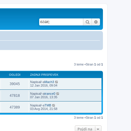
Iskanje
Napredno iskanje
3 teme •Stran
1
od
1
OGLEDI
ZADNJI PRISPEVEK
Napisal/-a
Mach3
39045
12 Jan 2016, 09:04
Napisal/-a
trance0
47818
07 Jan 2016, 13:35
Napisal/-a
TMB
47389
03 Avg 2014, 21:58
3 teme •Stran
1
od
1
Pojdi na