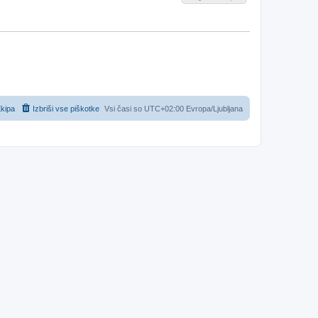
kipa
Izbriši vse piškotke
Vsi časi so UTC+02:00 Evropa/Ljubljana