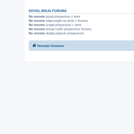
DOVOLJENJA FORUMA
Ne morete
pisati prispevkov v temi
Ne morete
odgovarjati na teme v forumu
Ne morete
urejati prispevkov v temi
Ne morete
brisati vaših prispevkov forumu
Ne morete
dodati priponk prispevkom
Seznam forumov