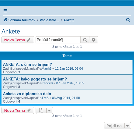
I
Seznam forumov
Vse ostalo...
Ankete
s
Ankete
k
Iskanje
Napredno iskanje
Nova Tema
a
3 teme •Stran
1
od
1
n
Teme
j
e
ANKETA: s čim se brijem?
Zadnji prispevekNapisal/-a
Mach3
«
12 Jan 2016, 09:04
Odgovori:
3
ANKETA: kako pogosto se brijem?
Zadnji prispevekNapisal/-a
trance0
«
07 Jan 2016, 13:35
Odgovori:
8
Anketa za diplomsko delo
Zadnji prispevekNapisal/-a
TMB
«
03 Avg 2014, 21:58
Odgovori:
4
Nova Tema
3 teme •Stran
1
od
1
Pojdi na