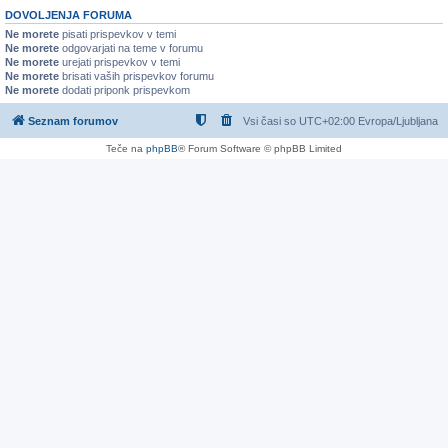
DOVOLJENJA FORUMA
Ne morete
pisati prispevkov v temi
Ne morete
odgovarjati na teme v forumu
Ne morete
urejati prispevkov v temi
Ne morete
brisati vaših prispevkov forumu
Ne morete
dodati priponk prispevkom
Seznam forumov
Vsi časi so UTC+02:00 Evropa/Ljubljana
Teče na
phpBB
® Forum Software © phpBB Limited