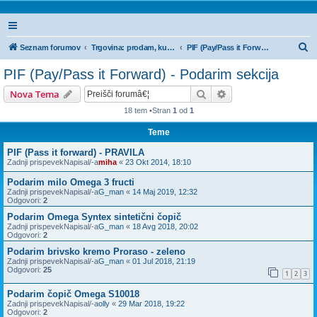
I
Seznam forumov
Trgovina: prodam, kupim, menjam - oglasi
PIF (Pay/Pass it Forward) - Podarim sekcija
s
PIF (Pay/Pass it Forward) - Podarim sekcija
k
Iskanje
Napredno iskanje
Nova Tema
a
18 tem •Stran
1
od
1
n
Teme
j
e
PIF (Pass it forward) - PRAVILA
Zadnji prispevekNapisal/-a
miha
«
23 Okt 2014, 18:10
Podarim milo Omega 3 fructi
Zadnji prispevekNapisal/-a
G_man
«
14 Maj 2019, 12:32
Odgovori:
2
Podarim Omega Syntex sintetični čopič
Zadnji prispevekNapisal/-a
G_man
«
18 Avg 2018, 20:02
Odgovori:
2
Podarim brivsko kremo Proraso - zeleno
Zadnji prispevekNapisal/-a
G_man
«
01 Jul 2018, 21:19
Odgovori:
25
1
2
3
Podarim čopič Omega S10018
Zadnji prispevekNapisal/-a
olly
«
29 Mar 2018, 19:22
Odgovori:
2