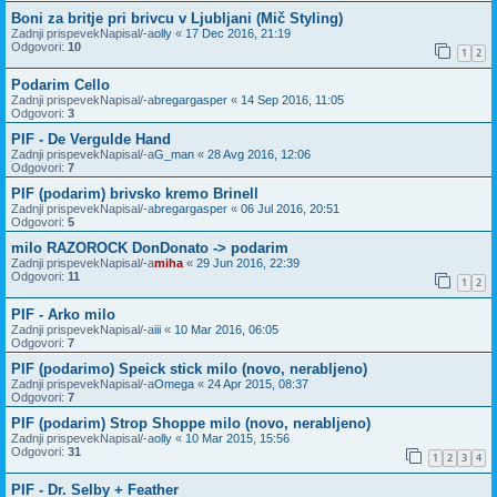
Boni za britje pri brivcu v Ljubljani (Mič Styling)
Zadnji prispevekNapisal/-a
olly
«
17 Dec 2016, 21:19
Odgovori:
10
1
2
Podarim Cello
Zadnji prispevekNapisal/-a
bregargasper
«
14 Sep 2016, 11:05
Odgovori:
3
PIF - De Vergulde Hand
Zadnji prispevekNapisal/-a
G_man
«
28 Avg 2016, 12:06
Odgovori:
7
PIF (podarim) brivsko kremo Brinell
Zadnji prispevekNapisal/-a
bregargasper
«
06 Jul 2016, 20:51
Odgovori:
5
milo RAZOROCK DonDonato -> podarim
Zadnji prispevekNapisal/-a
miha
«
29 Jun 2016, 22:39
Odgovori:
11
1
2
PIF - Arko milo
Zadnji prispevekNapisal/-a
iii
«
10 Mar 2016, 06:05
Odgovori:
7
PIF (podarimo) Speick stick milo (novo, nerabljeno)
Zadnji prispevekNapisal/-a
Omega
«
24 Apr 2015, 08:37
Odgovori:
7
PIF (podarim) Strop Shoppe milo (novo, nerabljeno)
Zadnji prispevekNapisal/-a
olly
«
10 Mar 2015, 15:56
Odgovori:
31
1
2
3
4
PIF - Dr. Selby + Feather