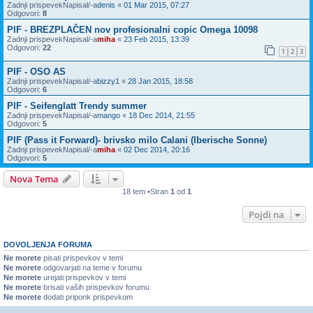
Zadnji prispevekNapisal/-a
denis
«
01 Mar 2015, 07:27
Odgovori:
8
PIF - BREZPLAČEN nov profesionalni copic Omega 10098
Zadnji prispevekNapisal/-a
miha
«
23 Feb 2015, 13:39
Odgovori:
22
1
2
3
PIF - OSO AS
Zadnji prispevekNapisal/-a
bizzy1
«
28 Jan 2015, 18:58
Odgovori:
6
PIF - Seifenglatt Trendy summer
Zadnji prispevekNapisal/-a
mango
«
18 Dec 2014, 21:55
Odgovori:
5
PIF (Pass it Forward)- brivsko milo Calani (Iberische Sonne)
Zadnji prispevekNapisal/-a
miha
«
02 Dec 2014, 20:16
Odgovori:
5
Nova Tema
18 tem •Stran
1
od
1
Pojdi na
DOVOLJENJA FORUMA
Ne morete
pisati prispevkov v temi
Ne morete
odgovarjati na teme v forumu
Ne morete
urejati prispevkov v temi
Ne morete
brisati vaših prispevkov forumu
Ne morete
dodati priponk prispevkom