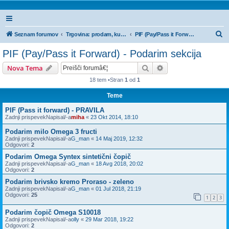
I
Seznam forumov
Trgovina: prodam, kupim, menjam - oglasi
PIF (Pay/Pass it Forward) - Podarim sekcija
s
PIF (Pay/Pass it Forward) - Podarim sekcija
k
Iskanje
Napredno iskanje
Nova Tema
a
18 tem •Stran
1
od
1
n
Teme
j
e
PIF (Pass it forward) - PRAVILA
Zadnji prispevekNapisal/-a
miha
«
23 Okt 2014, 18:10
Podarim milo Omega 3 fructi
Zadnji prispevekNapisal/-a
G_man
«
14 Maj 2019, 12:32
Odgovori:
2
Podarim Omega Syntex sintetični čopič
Zadnji prispevekNapisal/-a
G_man
«
18 Avg 2018, 20:02
Odgovori:
2
Podarim brivsko kremo Proraso - zeleno
Zadnji prispevekNapisal/-a
G_man
«
01 Jul 2018, 21:19
Odgovori:
25
1
2
3
Podarim čopič Omega S10018
Zadnji prispevekNapisal/-a
olly
«
29 Mar 2018, 19:22
Odgovori:
2