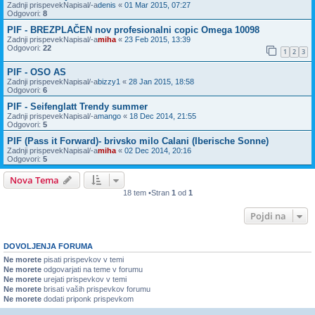
Zadnji prispevekNapisal/-a
denis
«
01 Mar 2015, 07:27
Odgovori:
8
PIF - BREZPLAČEN nov profesionalni copic Omega 10098
Zadnji prispevekNapisal/-a
miha
«
23 Feb 2015, 13:39
Odgovori:
22
1
2
3
PIF - OSO AS
Zadnji prispevekNapisal/-a
bizzy1
«
28 Jan 2015, 18:58
Odgovori:
6
PIF - Seifenglatt Trendy summer
Zadnji prispevekNapisal/-a
mango
«
18 Dec 2014, 21:55
Odgovori:
5
PIF (Pass it Forward)- brivsko milo Calani (Iberische Sonne)
Zadnji prispevekNapisal/-a
miha
«
02 Dec 2014, 20:16
Odgovori:
5
Nova Tema
18 tem •Stran
1
od
1
Pojdi na
DOVOLJENJA FORUMA
Ne morete
pisati prispevkov v temi
Ne morete
odgovarjati na teme v forumu
Ne morete
urejati prispevkov v temi
Ne morete
brisati vaših prispevkov forumu
Ne morete
dodati priponk prispevkom