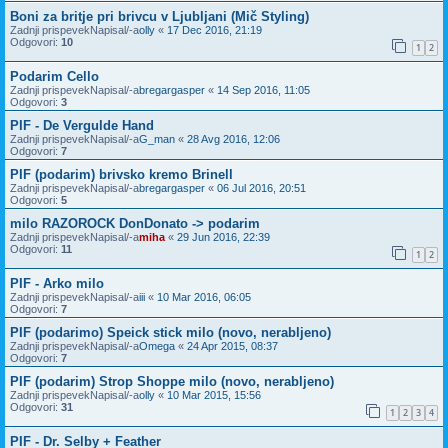
Boni za britje pri brivcu v Ljubljani (Mič Styling)
Zadnji prispevekNapisal/-a
olly
«
17 Dec 2016, 21:19
Odgovori:
10
1
2
Podarim Cello
Zadnji prispevekNapisal/-a
bregargasper
«
14 Sep 2016, 11:05
Odgovori:
3
PIF - De Vergulde Hand
Zadnji prispevekNapisal/-a
G_man
«
28 Avg 2016, 12:06
Odgovori:
7
PIF (podarim) brivsko kremo Brinell
Zadnji prispevekNapisal/-a
bregargasper
«
06 Jul 2016, 20:51
Odgovori:
5
milo RAZOROCK DonDonato -> podarim
Zadnji prispevekNapisal/-a
miha
«
29 Jun 2016, 22:39
Odgovori:
11
1
2
PIF - Arko milo
Zadnji prispevekNapisal/-a
iii
«
10 Mar 2016, 06:05
Odgovori:
7
PIF (podarimo) Speick stick milo (novo, nerabljeno)
Zadnji prispevekNapisal/-a
Omega
«
24 Apr 2015, 08:37
Odgovori:
7
PIF (podarim) Strop Shoppe milo (novo, nerabljeno)
Zadnji prispevekNapisal/-a
olly
«
10 Mar 2015, 15:56
Odgovori:
31
1
2
3
4
PIF - Dr. Selby + Feather