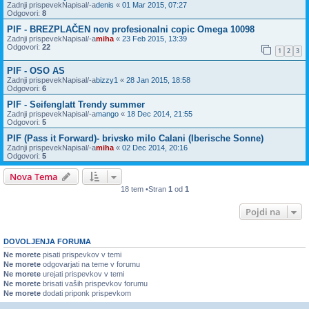
Zadnji prispevekNapisal/-a
denis
«
01 Mar 2015, 07:27
Odgovori:
8
PIF - BREZPLAČEN nov profesionalni copic Omega 10098
Zadnji prispevekNapisal/-a
miha
«
23 Feb 2015, 13:39
Odgovori:
22
1
2
3
PIF - OSO AS
Zadnji prispevekNapisal/-a
bizzy1
«
28 Jan 2015, 18:58
Odgovori:
6
PIF - Seifenglatt Trendy summer
Zadnji prispevekNapisal/-a
mango
«
18 Dec 2014, 21:55
Odgovori:
5
PIF (Pass it Forward)- brivsko milo Calani (Iberische Sonne)
Zadnji prispevekNapisal/-a
miha
«
02 Dec 2014, 20:16
Odgovori:
5
Nova Tema
18 tem •Stran
1
od
1
Pojdi na
DOVOLJENJA FORUMA
Ne morete
pisati prispevkov v temi
Ne morete
odgovarjati na teme v forumu
Ne morete
urejati prispevkov v temi
Ne morete
brisati vaših prispevkov forumu
Ne morete
dodati priponk prispevkom