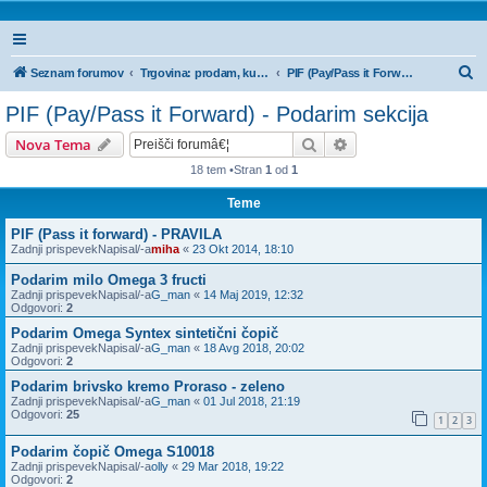
I
Seznam forumov
Trgovina: prodam, kupim, menjam - oglasi
PIF (Pay/Pass it Forward) - Podarim sekcija
s
PIF (Pay/Pass it Forward) - Podarim sekcija
k
Iskanje
Napredno iskanje
Nova Tema
a
18 tem •Stran
1
od
1
n
Teme
j
e
PIF (Pass it forward) - PRAVILA
Zadnji prispevekNapisal/-a
miha
«
23 Okt 2014, 18:10
Podarim milo Omega 3 fructi
Zadnji prispevekNapisal/-a
G_man
«
14 Maj 2019, 12:32
Odgovori:
2
Podarim Omega Syntex sintetični čopič
Zadnji prispevekNapisal/-a
G_man
«
18 Avg 2018, 20:02
Odgovori:
2
Podarim brivsko kremo Proraso - zeleno
Zadnji prispevekNapisal/-a
G_man
«
01 Jul 2018, 21:19
Odgovori:
25
1
2
3
Podarim čopič Omega S10018
Zadnji prispevekNapisal/-a
olly
«
29 Mar 2018, 19:22
Odgovori:
2