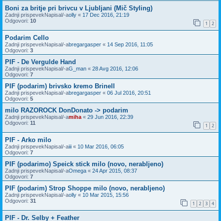
Boni za britje pri brivcu v Ljubljani (Mič Styling)
Zadnji prispevekNapisal/-a
olly
«
17 Dec 2016, 21:19
Odgovori:
10
1
2
Podarim Cello
Zadnji prispevekNapisal/-a
bregargasper
«
14 Sep 2016, 11:05
Odgovori:
3
PIF - De Vergulde Hand
Zadnji prispevekNapisal/-a
G_man
«
28 Avg 2016, 12:06
Odgovori:
7
PIF (podarim) brivsko kremo Brinell
Zadnji prispevekNapisal/-a
bregargasper
«
06 Jul 2016, 20:51
Odgovori:
5
milo RAZOROCK DonDonato -> podarim
Zadnji prispevekNapisal/-a
miha
«
29 Jun 2016, 22:39
Odgovori:
11
1
2
PIF - Arko milo
Zadnji prispevekNapisal/-a
iii
«
10 Mar 2016, 06:05
Odgovori:
7
PIF (podarimo) Speick stick milo (novo, nerabljeno)
Zadnji prispevekNapisal/-a
Omega
«
24 Apr 2015, 08:37
Odgovori:
7
PIF (podarim) Strop Shoppe milo (novo, nerabljeno)
Zadnji prispevekNapisal/-a
olly
«
10 Mar 2015, 15:56
Odgovori:
31
1
2
3
4
PIF - Dr. Selby + Feather