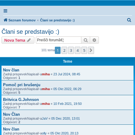
I
Seznam forumov
Člani se predstavijo :)
s
Člani se predstavijo :)
k
Iskanje
Napredno iskanje
Nova Tema
a
n
1
2
3
4
5
Naslednja
101 tema
j
Teme
e
Nov član
Zadnji prispevekNapisal/-a
miha
«
23 Jul 2024, 08:45
Odgovori:
1
Pomoč pri brušenju
Zadnji prispevekNapisal/-a
miha
«
05 Okt 2022, 06:29
Odgovori:
5
Britvica G.Johnson
Zadnji prispevekNapisal/-a
miha
«
10 Feb 2021, 19:50
Odgovori:
7
Nov Član
Zadnji prispevekNapisal/-a
JaV
«
05 Dec 2020, 13:01
Odgovori:
2
Nov član
Zadnji prispevekNapisal/-a
olly
«
05 Okt 2020, 20:13