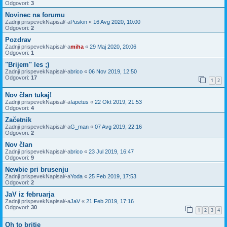
Odgovori:
3
Novinec na forumu
Zadnji prispevekNapisal/-a
Puskin
«
16 Avg 2020, 10:00
Odgovori:
2
Pozdrav
Zadnji prispevekNapisal/-a
miha
«
29 Maj 2020, 20:06
Odgovori:
1
"Brijem" les ;)
Zadnji prispevekNapisal/-a
brico
«
06 Nov 2019, 12:50
Odgovori:
17
1
2
Nov član tukaj!
Zadnji prispevekNapisal/-a
Iapetus
«
22 Okt 2019, 21:53
Odgovori:
4
Začetnik
Zadnji prispevekNapisal/-a
G_man
«
07 Avg 2019, 22:16
Odgovori:
2
Nov član
Zadnji prispevekNapisal/-a
brico
«
23 Jul 2019, 16:47
Odgovori:
9
Newbie pri brusenju
Zadnji prispevekNapisal/-a
Yoda
«
25 Feb 2019, 17:53
Odgovori:
2
JaV iz februarja
Zadnji prispevekNapisal/-a
JaV
«
21 Feb 2019, 17:16
Odgovori:
30
1
2
3
4
Oh to britje