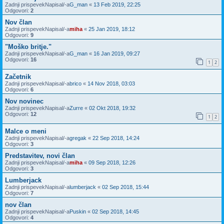
Zadnji prispevekNapisal/-a
G_man
«
13 Feb 2019, 22:25
Odgovori:
2
Nov član
Zadnji prispevekNapisal/-a
miha
«
25 Jan 2019, 18:12
Odgovori:
9
"Moško britje."
Zadnji prispevekNapisal/-a
G_man
«
16 Jan 2019, 09:27
Odgovori:
16
1
2
Začetnik
Zadnji prispevekNapisal/-a
brico
«
14 Nov 2018, 03:03
Odgovori:
6
Nov novinec
Zadnji prispevekNapisal/-a
Zurre
«
02 Okt 2018, 19:32
Odgovori:
12
1
2
Malce o meni
Zadnji prispevekNapisal/-a
gregak
«
22 Sep 2018, 14:24
Odgovori:
3
Predstavitev, novi član
Zadnji prispevekNapisal/-a
miha
«
09 Sep 2018, 12:26
Odgovori:
3
Lumberjack
Zadnji prispevekNapisal/-a
lumberjack
«
02 Sep 2018, 15:44
Odgovori:
7
nov član
Zadnji prispevekNapisal/-a
Puskin
«
02 Sep 2018, 14:45
Odgovori:
4