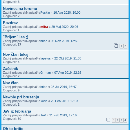
Odgovori:
3
Novinec na forumu
Zadnji prispevekNapisal/-a
Puskin
«
16 Avg 2020, 10:00
Odgovori:
2
Pozdrav
Zadnji prispevekNapisal/-a
miha
«
29 Maj 2020, 20:06
Odgovori:
1
"Brijem" les ;)
Zadnji prispevekNapisal/-a
brico
«
06 Nov 2019, 12:50
Odgovori:
17
1
2
Nov član tukaj!
Zadnji prispevekNapisal/-a
Iapetus
«
22 Okt 2019, 21:53
Odgovori:
4
Začetnik
Zadnji prispevekNapisal/-a
G_man
«
07 Avg 2019, 22:16
Odgovori:
2
Nov član
Zadnji prispevekNapisal/-a
brico
«
23 Jul 2019, 16:47
Odgovori:
9
Newbie pri brusenju
Zadnji prispevekNapisal/-a
Yoda
«
25 Feb 2019, 17:53
Odgovori:
2
JaV iz februarja
Zadnji prispevekNapisal/-a
JaV
«
21 Feb 2019, 17:16
Odgovori:
30
1
2
3
4
Oh to britje