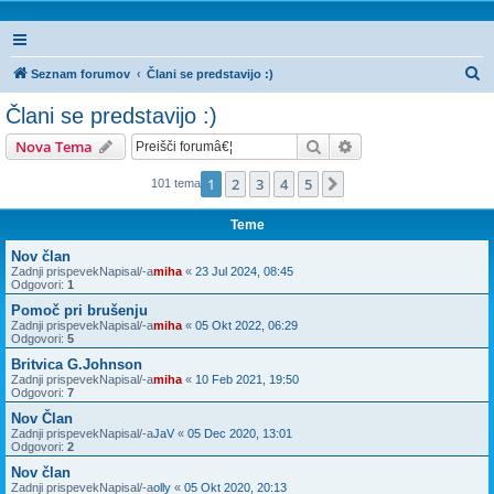
I
Seznam forumov
Člani se predstavijo :)
s
Člani se predstavijo :)
k
Iskanje
Napredno iskanje
Nova Tema
a
n
1
2
3
4
5
Naslednja
101 tema
j
Teme
e
Nov član
Zadnji prispevekNapisal/-a
miha
«
23 Jul 2024, 08:45
Odgovori:
1
Pomoč pri brušenju
Zadnji prispevekNapisal/-a
miha
«
05 Okt 2022, 06:29
Odgovori:
5
Britvica G.Johnson
Zadnji prispevekNapisal/-a
miha
«
10 Feb 2021, 19:50
Odgovori:
7
Nov Član
Zadnji prispevekNapisal/-a
JaV
«
05 Dec 2020, 13:01
Odgovori:
2
Nov član
Zadnji prispevekNapisal/-a
olly
«
05 Okt 2020, 20:13