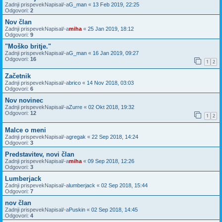
Zadnji prispevekNapisal/-a
G_man
«
13 Feb 2019, 22:25
Odgovori:
2
Nov član
Zadnji prispevekNapisal/-a
miha
«
25 Jan 2019, 18:12
Odgovori:
9
"Moško britje."
Zadnji prispevekNapisal/-a
G_man
«
16 Jan 2019, 09:27
Odgovori:
16
1
2
Začetnik
Zadnji prispevekNapisal/-a
brico
«
14 Nov 2018, 03:03
Odgovori:
6
Nov novinec
Zadnji prispevekNapisal/-a
Zurre
«
02 Okt 2018, 19:32
Odgovori:
12
1
2
Malce o meni
Zadnji prispevekNapisal/-a
gregak
«
22 Sep 2018, 14:24
Odgovori:
3
Predstavitev, novi član
Zadnji prispevekNapisal/-a
miha
«
09 Sep 2018, 12:26
Odgovori:
3
Lumberjack
Zadnji prispevekNapisal/-a
lumberjack
«
02 Sep 2018, 15:44
Odgovori:
7
nov član
Zadnji prispevekNapisal/-a
Puskin
«
02 Sep 2018, 14:45
Odgovori:
4