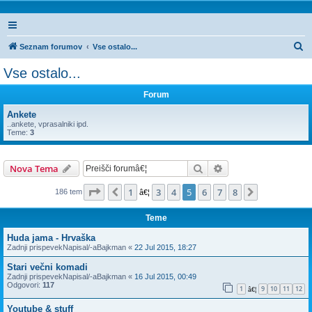
I
Seznam forumov
Vse ostalo...
s
Vse ostalo...
k
Forum
a
n
Ankete
..ankete, vprasalniki ipd.
j
Teme:
3
e
Iskanje
Napredno iskanje
Nova Tema
Stran
5
od
8
1
3
4
5
6
7
8
Prejšnja
Naslednja
186 tem
â€¦
Teme
Huda jama - Hrvaška
Zadnji prispevekNapisal/-a
Bajkman
«
22 Jul 2015, 18:27
Stari večni komadi
Zadnji prispevekNapisal/-a
Bajkman
«
16 Jul 2015, 00:49
Odgovori:
117
1
9
10
11
12
â€¦
Youtube & stuff