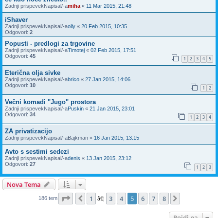
Zadnji prispevekNapisal/-a
miha
«
11 Mar 2015, 21:48
iShaver
Zadnji prispevekNapisal/-a
olly
«
20 Feb 2015, 10:35
Odgovori:
2
Popusti - predlogi za trgovine
Zadnji prispevekNapisal/-a
Timotej
«
02 Feb 2015, 17:51
Odgovori:
45
1
2
3
4
5
Eterična olja sivke
Zadnji prispevekNapisal/-a
brico
«
27 Jan 2015, 14:06
Odgovori:
10
1
2
Večni komadi "Jugo" prostora
Zadnji prispevekNapisal/-a
Puskin
«
21 Jan 2015, 23:01
Odgovori:
34
1
2
3
4
ZA privatizacijo
Zadnji prispevekNapisal/-a
Bajkman
«
16 Jan 2015, 13:15
Avto s sestimi sedezi
Zadnji prispevekNapisal/-a
denis
«
13 Jan 2015, 23:12
Odgovori:
27
1
2
3
Nova Tema
Stran
5
od
8
1
3
4
5
6
7
8
Prejšnja
Naslednja
186 tem
â€¦
Pojdi na