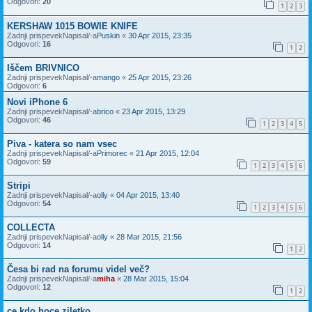
Odgovori:
20
1
2
3
KERSHAW 1015 BOWIE KNIFE
Zadnji prispevekNapisal/-a
Puskin
«
30 Apr 2015, 23:35
Odgovori:
16
1
2
Iščem BRIVNICO
Zadnji prispevekNapisal/-a
mango
«
25 Apr 2015, 23:26
Odgovori:
6
Novi iPhone 6
Zadnji prispevekNapisal/-a
brico
«
23 Apr 2015, 13:29
Odgovori:
46
1
2
3
4
5
Piva - katera so nam vsec
Zadnji prispevekNapisal/-a
Primorec
«
21 Apr 2015, 12:04
Odgovori:
59
1
2
3
4
5
6
Stripi
Zadnji prispevekNapisal/-a
olly
«
04 Apr 2015, 13:40
Odgovori:
54
1
2
3
4
5
6
COLLECTA
Zadnji prispevekNapisal/-a
olly
«
28 Mar 2015, 21:56
Odgovori:
14
1
2
Česa bi rad na forumu videl več?
Zadnji prispevekNapisal/-a
miha
«
28 Mar 2015, 15:04
Odgovori:
12
1
2
ce kdo hoce ziletko..