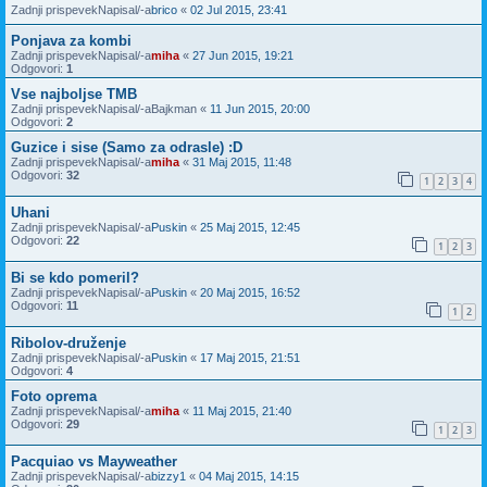
Zadnji prispevekNapisal/-a
brico
«
02 Jul 2015, 23:41
Ponjava za kombi
Zadnji prispevekNapisal/-a
miha
«
27 Jun 2015, 19:21
Odgovori:
1
Vse najboljse TMB
Zadnji prispevekNapisal/-a
Bajkman
«
11 Jun 2015, 20:00
Odgovori:
2
Guzice i sise (Samo za odrasle) :D
Zadnji prispevekNapisal/-a
miha
«
31 Maj 2015, 11:48
Odgovori:
32
1
2
3
4
Uhani
Zadnji prispevekNapisal/-a
Puskin
«
25 Maj 2015, 12:45
Odgovori:
22
1
2
3
Bi se kdo pomeril?
Zadnji prispevekNapisal/-a
Puskin
«
20 Maj 2015, 16:52
Odgovori:
11
1
2
Ribolov-druženje
Zadnji prispevekNapisal/-a
Puskin
«
17 Maj 2015, 21:51
Odgovori:
4
Foto oprema
Zadnji prispevekNapisal/-a
miha
«
11 Maj 2015, 21:40
Odgovori:
29
1
2
3
Pacquiao vs Mayweather
Zadnji prispevekNapisal/-a
bizzy1
«
04 Maj 2015, 14:15