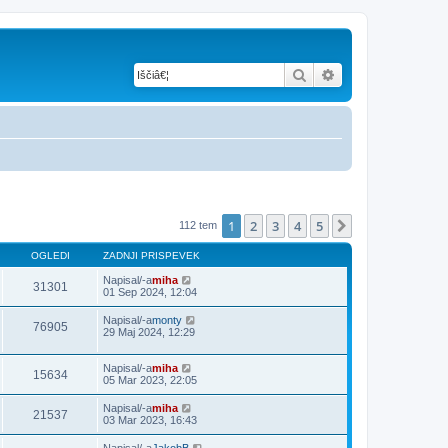
Iskanje
Napredno iskanje
1
2
3
4
5
Naslednja
112 tem
OGLEDI
ZADNJI PRISPEVEK
Napisal/-a
miha
31301
01 Sep 2024, 12:04
Napisal/-a
monty
76905
29 Maj 2024, 12:29
Napisal/-a
miha
15634
05 Mar 2023, 22:05
Napisal/-a
miha
21537
03 Mar 2023, 16:43