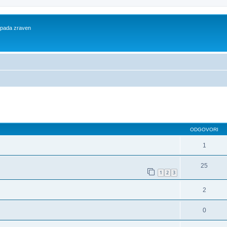
 spada zraven
dno iskanje
ODGOVORI
1
25
1
2
3
2
0