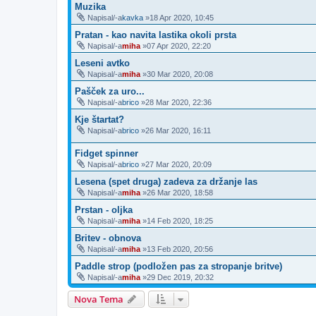
Muzika
Napisal/-a
kavka
»18 Apr 2020, 10:45
Pratan - kao navita lastika okoli prsta
Napisal/-a
miha
»07 Apr 2020, 22:20
Leseni avtko
Napisal/-a
miha
»30 Mar 2020, 20:08
Pašček za uro...
Napisal/-a
brico
»28 Mar 2020, 22:36
Kje štartat?
Napisal/-a
brico
»26 Mar 2020, 16:11
Fidget spinner
Napisal/-a
brico
»27 Mar 2020, 20:09
Lesena (spet druga) zadeva za držanje las
Napisal/-a
miha
»26 Mar 2020, 18:58
Prstan - oljka
Napisal/-a
miha
»14 Feb 2020, 18:25
Britev - obnova
Napisal/-a
miha
»13 Feb 2020, 20:56
Paddle strop (podložen pas za stropanje britve)
Napisal/-a
miha
»29 Dec 2019, 20:32
Nova Tema