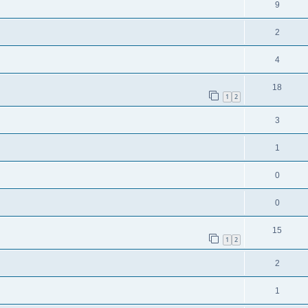
9
2
4
18
1
2
3
1
0
0
15
1
2
2
1