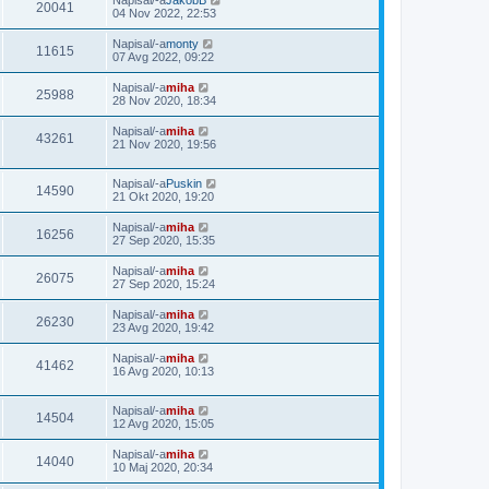
Napisal/-a
JakobB
20041
04 Nov 2022, 22:53
Napisal/-a
monty
11615
07 Avg 2022, 09:22
Napisal/-a
miha
25988
28 Nov 2020, 18:34
Napisal/-a
miha
43261
21 Nov 2020, 19:56
Napisal/-a
Puskin
14590
21 Okt 2020, 19:20
Napisal/-a
miha
16256
27 Sep 2020, 15:35
Napisal/-a
miha
26075
27 Sep 2020, 15:24
Napisal/-a
miha
26230
23 Avg 2020, 19:42
Napisal/-a
miha
41462
16 Avg 2020, 10:13
Napisal/-a
miha
14504
12 Avg 2020, 15:05
Napisal/-a
miha
14040
10 Maj 2020, 20:34