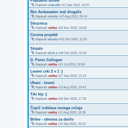
Popravilo britve!
Napisal/-a
JakobB
»12 Sep 2022, 10:37
Rex Ambasador mal drugače
Napisal/-a
monty
»07 Avg 2022, 09:14
Struznica
Napisal/-a
miha
»02 Nov 2020, 18:06
Corona projekti
Napisal/-a
kavka
»03 Okt 2020, 11:55
Stojalo
Napisal/-a
Erik.p
»09 Okt 2020, 16:55
D. Peres Solingen
Napisal/-a
miha
»13 Jul 2014, 20:50
Leseni crki 2 v 1 :)
Napisal/-a
miha
»27 Sep 2020, 15:24
Uhani - leseni
Napisal/-a
miha
»23 Avg 2020, 19:42
Tiki kip :)
Napisal/-a
miha
»06 Mar 2020, 17:28
Čopič izdelava novega ročaja
Napisal/-a
miha
»11 Avg 2020, 16:36
Britev - obnova za darilo
Napisal/-a
miha
»10 Maj 2020, 20:14