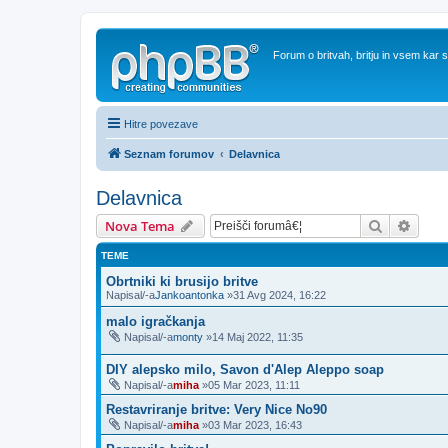
Forum o britvah, britju in vsem kar
Hitre povezave
Seznam forumov
Delavnica
Delavnica
Iskanje
Napre
Nova Tema
TEME
Obrtniki ki brusijo britve
Napisal/-a
Jankoantonka
»31 Avg 2024, 16:22
malo igračkanja
Napisal/-a
monty
»14 Maj 2022, 11:35
DIY alepsko milo, Savon d'Alep Aleppo soap
Napisal/-a
miha
»05 Mar 2023, 11:11
Restavriranje britve: Very Nice No90
Napisal/-a
miha
»03 Mar 2023, 16:43