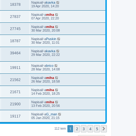
Napisal/-a
kavka
18378
19 Apr 2020, 14:20
Napisal/-a
miha
27837
07 Apr 2020, 22:20
Napisal/-a
miha
27745
30 Mar 2020, 20:08
Napisal/-a
Puskin
18787
30 Mar 2020, 11:01
Napisal/-a
kavka
39464
29 Mar 2020, 22:22
Napisal/-a
brico
19911
28 Mar 2020, 14:08
Napisal/-a
miha
21562
26 Mar 2020, 18:58
Napisal/-a
miha
21671
14 Feb 2020, 18:25
Napisal/-a
miha
21900
13 Feb 2020, 20:56
Napisal/-a
G_man
19117
05 Jan 2020, 21:15
1
2
3
4
5
Naslednja
112 tem