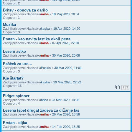
Odgovori:
2
Britev - obnova za darilo
Zadnji prispevekNapisal/-a
miha
«
10 Maj 2020, 20:34
Odgovori:
1
Muzika
Zadnji prispevekNapisal/-a
kavka
«
19 Apr 2020, 14:20
Odgovori:
3
Pratan - kao navita lastika okoli prsta
Zadnji prispevekNapisal/-a
miha
«
07 Apr 2020, 22:20
Leseni avtko
Zadnji prispevekNapisal/-a
miha
«
30 Mar 2020, 20:08
Pašček za uro...
Zadnji prispevekNapisal/-a
Puskin
«
30 Mar 2020, 11:01
Odgovori:
3
Kje štartat?
Zadnji prispevekNapisal/-a
kavka
«
29 Mar 2020, 22:22
Odgovori:
15
1
2
Fidget spinner
Zadnji prispevekNapisal/-a
brico
«
28 Mar 2020, 14:08
Odgovori:
4
Lesena (spet druga) zadeva za držanje las
Zadnji prispevekNapisal/-a
miha
«
26 Mar 2020, 18:58
Prstan - oljka
Zadnji prispevekNapisal/-a
miha
«
14 Feb 2020, 18:25