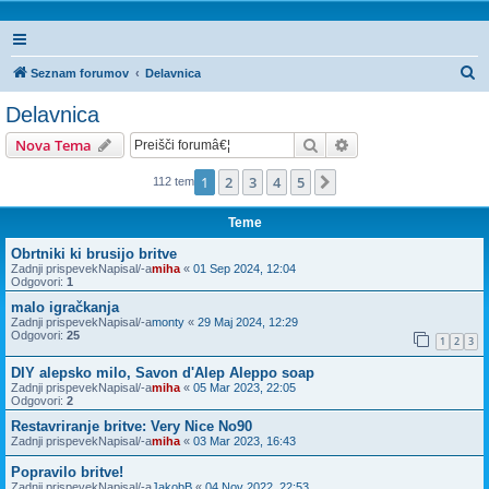
I
Seznam forumov
Delavnica
s
Delavnica
k
Iskanje
Napredno iskanje
Nova Tema
a
n
1
2
3
4
5
Naslednja
112 tem
j
Teme
e
Obrtniki ki brusijo britve
Zadnji prispevekNapisal/-a
miha
«
01 Sep 2024, 12:04
Odgovori:
1
malo igračkanja
Zadnji prispevekNapisal/-a
monty
«
29 Maj 2024, 12:29
Odgovori:
25
1
2
3
DIY alepsko milo, Savon d'Alep Aleppo soap
Zadnji prispevekNapisal/-a
miha
«
05 Mar 2023, 22:05
Odgovori:
2
Restavriranje britve: Very Nice No90
Zadnji prispevekNapisal/-a
miha
«
03 Mar 2023, 16:43
Popravilo britve!
Zadnji prispevekNapisal/-a
JakobB
«
04 Nov 2022, 22:53