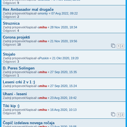
Odgovori:
9
Rex Ambasador mal drugače
Zadnji prispevekNapisal/-a
monty
«
07 Avg 2022, 09:22
Odgovori:
2
Struznica
Zadnji prispevekNapisal/-a
miha
«
28 Nov 2020, 18:34
Odgovori:
4
Corona projekti
Zadnji prispevekNapisal/-a
miha
«
21 Nov 2020, 19:56
Odgovori:
18
1
2
Stojalo
Zadnji prispevekNapisal/-a
Puskin
«
21 Okt 2020, 19:20
Odgovori:
3
D. Peres Solingen
Zadnji prispevekNapisal/-a
miha
«
27 Sep 2020, 15:35
Odgovori:
1
Leseni crki 2 v 1 :)
Zadnji prispevekNapisal/-a
miha
«
27 Sep 2020, 15:24
Uhani - leseni
Zadnji prispevekNapisal/-a
miha
«
23 Avg 2020, 19:42
Tiki kip :)
Zadnji prispevekNapisal/-a
miha
«
16 Avg 2020, 10:13
Odgovori:
15
1
2
Čopič izdelava novega ročaja
Zadnji prispevekNapisal/-a
miha
«
12 Avg 2020, 15:05