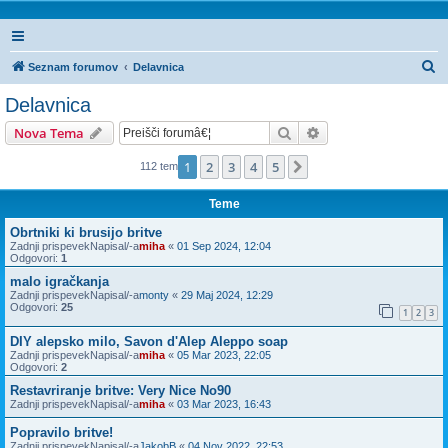
I
Seznam forumov
Delavnica
s
Delavnica
k
Iskanje
Napredno iskanje
Nova Tema
a
n
1
2
3
4
5
Naslednja
112 tem
j
Teme
e
Obrtniki ki brusijo britve
Zadnji prispevekNapisal/-a
miha
«
01 Sep 2024, 12:04
Odgovori:
1
malo igračkanja
Zadnji prispevekNapisal/-a
monty
«
29 Maj 2024, 12:29
Odgovori:
25
1
2
3
DIY alepsko milo, Savon d'Alep Aleppo soap
Zadnji prispevekNapisal/-a
miha
«
05 Mar 2023, 22:05
Odgovori:
2
Restavriranje britve: Very Nice No90
Zadnji prispevekNapisal/-a
miha
«
03 Mar 2023, 16:43
Popravilo britve!
Zadnji prispevekNapisal/-a
JakobB
«
04 Nov 2022, 22:53