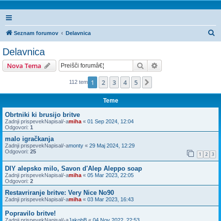
I
Seznam forumov
Delavnica
s
Delavnica
k
Iskanje
Napredno iskanje
Nova Tema
a
n
1
2
3
4
5
Naslednja
112 tem
j
Teme
e
Obrtniki ki brusijo britve
Zadnji prispevekNapisal/-a
miha
«
01 Sep 2024, 12:04
Odgovori:
1
malo igračkanja
Zadnji prispevekNapisal/-a
monty
«
29 Maj 2024, 12:29
Odgovori:
25
1
2
3
DIY alepsko milo, Savon d'Alep Aleppo soap
Zadnji prispevekNapisal/-a
miha
«
05 Mar 2023, 22:05
Odgovori:
2
Restavriranje britve: Very Nice No90
Zadnji prispevekNapisal/-a
miha
«
03 Mar 2023, 16:43
Popravilo britve!
Zadnji prispevekNapisal/-a
JakobB
«
04 Nov 2022, 22:53