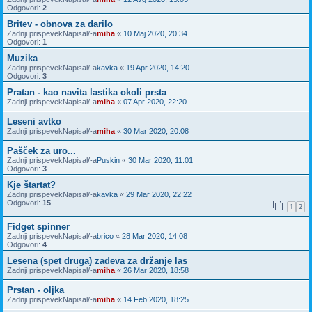
Odgovori:
2
Britev - obnova za darilo
Zadnji prispevekNapisal/-a
miha
«
10 Maj 2020, 20:34
Odgovori:
1
Muzika
Zadnji prispevekNapisal/-a
kavka
«
19 Apr 2020, 14:20
Odgovori:
3
Pratan - kao navita lastika okoli prsta
Zadnji prispevekNapisal/-a
miha
«
07 Apr 2020, 22:20
Leseni avtko
Zadnji prispevekNapisal/-a
miha
«
30 Mar 2020, 20:08
Pašček za uro...
Zadnji prispevekNapisal/-a
Puskin
«
30 Mar 2020, 11:01
Odgovori:
3
Kje štartat?
Zadnji prispevekNapisal/-a
kavka
«
29 Mar 2020, 22:22
Odgovori:
15
1
2
Fidget spinner
Zadnji prispevekNapisal/-a
brico
«
28 Mar 2020, 14:08
Odgovori:
4
Lesena (spet druga) zadeva za držanje las
Zadnji prispevekNapisal/-a
miha
«
26 Mar 2020, 18:58
Prstan - oljka
Zadnji prispevekNapisal/-a
miha
«
14 Feb 2020, 18:25