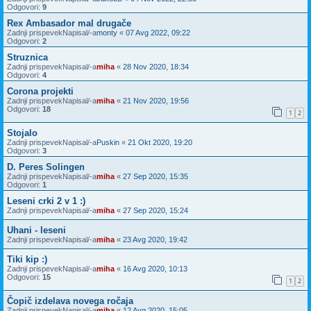
Odgovori:
9
Rex Ambasador mal drugače
Zadnji prispevekNapisal/-a
monty
«
07 Avg 2022, 09:22
Odgovori:
2
Struznica
Zadnji prispevekNapisal/-a
miha
«
28 Nov 2020, 18:34
Odgovori:
4
Corona projekti
Zadnji prispevekNapisal/-a
miha
«
21 Nov 2020, 19:56
Odgovori:
18
1
2
Stojalo
Zadnji prispevekNapisal/-a
Puskin
«
21 Okt 2020, 19:20
Odgovori:
3
D. Peres Solingen
Zadnji prispevekNapisal/-a
miha
«
27 Sep 2020, 15:35
Odgovori:
1
Leseni crki 2 v 1 :)
Zadnji prispevekNapisal/-a
miha
«
27 Sep 2020, 15:24
Uhani - leseni
Zadnji prispevekNapisal/-a
miha
«
23 Avg 2020, 19:42
Tiki kip :)
Zadnji prispevekNapisal/-a
miha
«
16 Avg 2020, 10:13
Odgovori:
15
1
2
Čopič izdelava novega ročaja
Zadnji prispevekNapisal/-a
miha
«
12 Avg 2020, 15:05