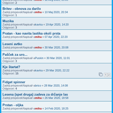
Odgovori:
2
Britev - obnova za darilo
Zadnji prispevekNapisal/-a
miha
«
10 Maj 2020, 20:34
Odgovori:
1
Muzika
Zadnji prispevekNapisal/-a
kavka
«
19 Apr 2020, 14:20
Odgovori:
3
Pratan - kao navita lastika okoli prsta
Zadnji prispevekNapisal/-a
miha
«
07 Apr 2020, 22:20
Leseni avtko
Zadnji prispevekNapisal/-a
miha
«
30 Mar 2020, 20:08
Pašček za uro...
Zadnji prispevekNapisal/-a
Puskin
«
30 Mar 2020, 11:01
Odgovori:
3
Kje štartat?
Zadnji prispevekNapisal/-a
kavka
«
29 Mar 2020, 22:22
Odgovori:
15
1
2
Fidget spinner
Zadnji prispevekNapisal/-a
brico
«
28 Mar 2020, 14:08
Odgovori:
4
Lesena (spet druga) zadeva za držanje las
Zadnji prispevekNapisal/-a
miha
«
26 Mar 2020, 18:58
Prstan - oljka
Zadnji prispevekNapisal/-a
miha
«
14 Feb 2020, 18:25