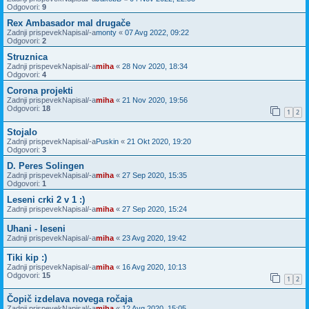
Odgovori:
9
Rex Ambasador mal drugače
Zadnji prispevekNapisal/-a
monty
«
07 Avg 2022, 09:22
Odgovori:
2
Struznica
Zadnji prispevekNapisal/-a
miha
«
28 Nov 2020, 18:34
Odgovori:
4
Corona projekti
Zadnji prispevekNapisal/-a
miha
«
21 Nov 2020, 19:56
Odgovori:
18
1
2
Stojalo
Zadnji prispevekNapisal/-a
Puskin
«
21 Okt 2020, 19:20
Odgovori:
3
D. Peres Solingen
Zadnji prispevekNapisal/-a
miha
«
27 Sep 2020, 15:35
Odgovori:
1
Leseni crki 2 v 1 :)
Zadnji prispevekNapisal/-a
miha
«
27 Sep 2020, 15:24
Uhani - leseni
Zadnji prispevekNapisal/-a
miha
«
23 Avg 2020, 19:42
Tiki kip :)
Zadnji prispevekNapisal/-a
miha
«
16 Avg 2020, 10:13
Odgovori:
15
1
2
Čopič izdelava novega ročaja
Zadnji prispevekNapisal/-a
miha
«
12 Avg 2020, 15:05