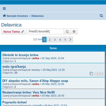
I
Seznam forumov
Delavnica
s
Delavnica
k
Iskanje
Napredno iskanje
Nova Tema
a
n
1
2
3
4
5
Naslednja
112 tem
j
Teme
e
Obrtniki ki brusijo britve
Zadnji prispevekNapisal/-a
miha
«
01 Sep 2024, 12:04
Odgovori:
1
malo igračkanja
Zadnji prispevekNapisal/-a
monty
«
29 Maj 2024, 12:29
Odgovori:
25
1
2
3
DIY alepsko milo, Savon d'Alep Aleppo soap
Zadnji prispevekNapisal/-a
miha
«
05 Mar 2023, 22:05
Odgovori:
2
Restavriranje britve: Very Nice No90
Zadnji prispevekNapisal/-a
miha
«
03 Mar 2023, 16:43
Popravilo britve!
Zadnji prispevekNapisal/-a
JakobB
«
04 Nov 2022, 22:53