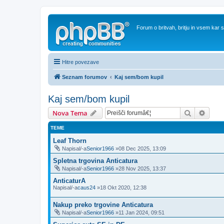
Forum o britvah, britju in vsem kar
Hitre povezave
Seznam forumov
Kaj sem/bom kupil
Kaj sem/bom kupil
Iskanje
Napre
Nova Tema
TEME
Leaf Thorn
Napisal/-a
Senior1966
»08 Dec 2025, 13:09
Spletna trgovina Anticatura
Napisal/-a
Senior1966
»28 Nov 2025, 13:37
AnticaturA
Napisal/-a
caus24
»18 Okt 2020, 12:38
Nakup preko trgovine Anticatura
Napisal/-a
Senior1966
»11 Jan 2024, 09:51