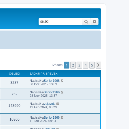
Iskanje
Napredno iskanje
1
2
3
4
5
Naslednja
123 tem
OGLEDI
ZADNJI PRISPEVEK
Napisal/-a
Senior1966
3287
08 Dec 2025, 13:09
Napisal/-a
Senior1966
752
28 Nov 2025, 13:37
Napisal/-a
vojavoja
143990
19 Feb 2024, 08:29
Napisal/-a
Senior1966
10900
11 Jan 2024, 09:51