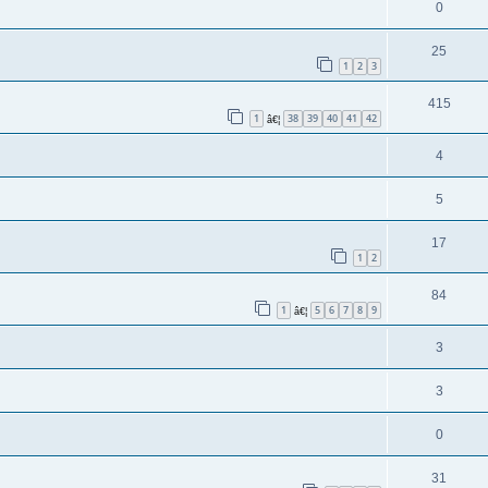
0
25
1
2
3
415
1
38
39
40
41
42
â€¦
4
5
17
1
2
84
1
5
6
7
8
9
â€¦
3
3
0
31