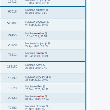
Napisal/-a
vojavoja
10413
15 Dec 2023, 01:09
Napisal/-a
monty
65516
07 Dec 2023, 14:07
Napisal/-a
caus24
510006
04 Sep 2022, 18:01
Napisal/-a
miha
24455
13 Jul 2021, 22:57
Napisal/-a
vojavoja
20420
27 Apr 2021, 13:59
Napisal/-a
miha
71611
08 Jan 2021, 15:21
Napisal/-a
JaV
188186
23 Dec 2020, 17:07
Napisal/-a
NOS4A2
16737
28 Sep 2020, 00:02
Napisal/-a
Pek
19023
28 Mar 2020, 14:32
Napisal/-a
miha
22133
01 Dec 2019, 12:24
Napisal/-a
kavka
77383
26 Nov 2019, 05:57