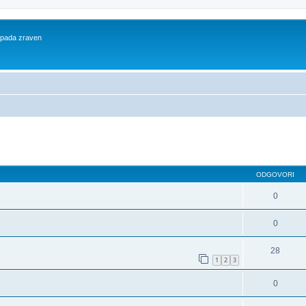
 spada zraven
dno iskanje
ODGOVORI
0
0
28
1
2
3
0