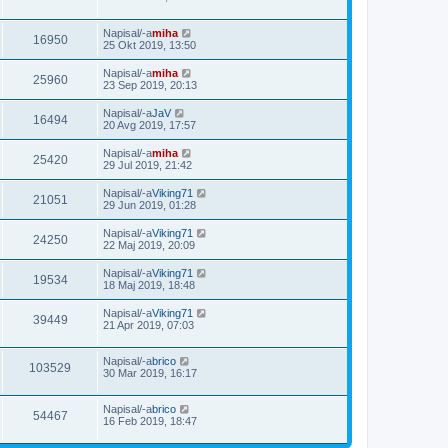
Napisal/-a
miha
16950
25 Okt 2019, 13:50
Napisal/-a
miha
25960
23 Sep 2019, 20:13
Napisal/-a
JaV
16494
20 Avg 2019, 17:57
Napisal/-a
miha
25420
29 Jul 2019, 21:42
Napisal/-a
Viking71
21051
29 Jun 2019, 01:28
Napisal/-a
Viking71
24250
22 Maj 2019, 20:09
Napisal/-a
Viking71
19534
18 Maj 2019, 18:48
Napisal/-a
Viking71
39449
21 Apr 2019, 07:03
Napisal/-a
brico
103529
30 Mar 2019, 16:17
Napisal/-a
brico
54467
16 Feb 2019, 18:47