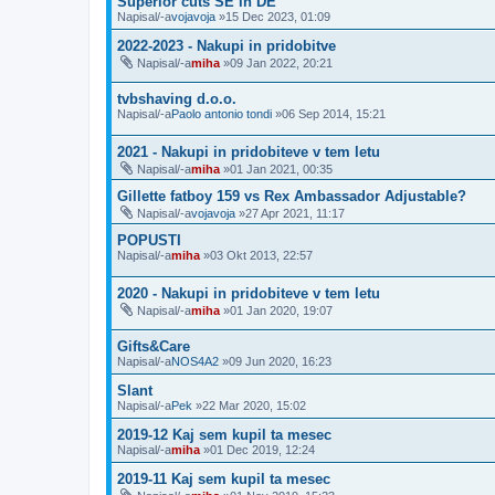
Superior cuts SE in DE
Napisal/-a
vojavoja
»15 Dec 2023, 01:09
2022-2023 - Nakupi in pridobitve
Napisal/-a
miha
»09 Jan 2022, 20:21
tvbshaving d.o.o.
Napisal/-a
Paolo antonio tondi
»06 Sep 2014, 15:21
2021 - Nakupi in pridobiteve v tem letu
Napisal/-a
miha
»01 Jan 2021, 00:35
Gillette fatboy 159 vs Rex Ambassador Adjustable?
Napisal/-a
vojavoja
»27 Apr 2021, 11:17
POPUSTI
Napisal/-a
miha
»03 Okt 2013, 22:57
2020 - Nakupi in pridobiteve v tem letu
Napisal/-a
miha
»01 Jan 2020, 19:07
Gifts&Care
Napisal/-a
NOS4A2
»09 Jun 2020, 16:23
Slant
Napisal/-a
Pek
»22 Mar 2020, 15:02
2019-12 Kaj sem kupil ta mesec
Napisal/-a
miha
»01 Dec 2019, 12:24
2019-11 Kaj sem kupil ta mesec