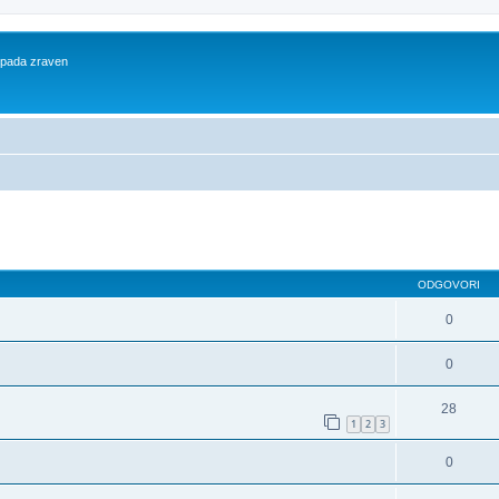
 spada zraven
dno iskanje
ODGOVORI
0
0
28
1
2
3
0