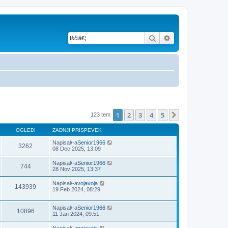
Iskanje
Napredno iskanje
1
2
3
4
5
Naslednja
123 tem
OGLEDI
ZADNJI PRISPEVEK
Napisal/-a
Senior1966
3262
08 Dec 2025, 13:09
Napisal/-a
Senior1966
744
28 Nov 2025, 13:37
Napisal/-a
vojavoja
143939
19 Feb 2024, 08:29
Napisal/-a
Senior1966
10896
11 Jan 2024, 09:51