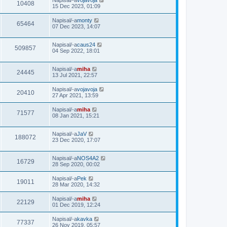
Napisal/-a
vojavoja
10408
15 Dec 2023, 01:09
Napisal/-a
monty
65464
07 Dec 2023, 14:07
Napisal/-a
caus24
509857
04 Sep 2022, 18:01
Napisal/-a
miha
24445
13 Jul 2021, 22:57
Napisal/-a
vojavoja
20410
27 Apr 2021, 13:59
Napisal/-a
miha
71577
08 Jan 2021, 15:21
Napisal/-a
JaV
188072
23 Dec 2020, 17:07
Napisal/-a
NOS4A2
16729
28 Sep 2020, 00:02
Napisal/-a
Pek
19011
28 Mar 2020, 14:32
Napisal/-a
miha
22129
01 Dec 2019, 12:24
Napisal/-a
kavka
77337
26 Nov 2019, 05:57