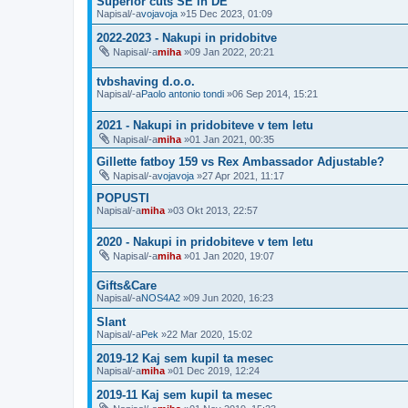
Superior cuts SE in DE
Napisal/-a
vojavoja
»15 Dec 2023, 01:09
2022-2023 - Nakupi in pridobitve
Napisal/-a
miha
»09 Jan 2022, 20:21
tvbshaving d.o.o.
Napisal/-a
Paolo antonio tondi
»06 Sep 2014, 15:21
2021 - Nakupi in pridobiteve v tem letu
Napisal/-a
miha
»01 Jan 2021, 00:35
Gillette fatboy 159 vs Rex Ambassador Adjustable?
Napisal/-a
vojavoja
»27 Apr 2021, 11:17
POPUSTI
Napisal/-a
miha
»03 Okt 2013, 22:57
2020 - Nakupi in pridobiteve v tem letu
Napisal/-a
miha
»01 Jan 2020, 19:07
Gifts&Care
Napisal/-a
NOS4A2
»09 Jun 2020, 16:23
Slant
Napisal/-a
Pek
»22 Mar 2020, 15:02
2019-12 Kaj sem kupil ta mesec
Napisal/-a
miha
»01 Dec 2019, 12:24
2019-11 Kaj sem kupil ta mesec