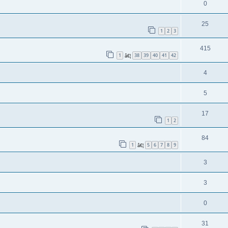
0
25
1
2
3
415
1
38
39
40
41
42
â€¦
4
5
17
1
2
84
1
5
6
7
8
9
â€¦
3
3
0
31