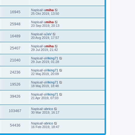
Napisal/-a
miha
16945
25 Okt 2019, 13:50
Napisal/-a
miha
25948
23 Sep 2019, 20:13
Napisal/-a
JaV
16489
20 Avg 2019, 17:57
Napisal/-a
miha
25407
29 Jul 2019, 21:42
Napisal/-a
Viking71
21040
29 Jun 2019, 01:28
Napisal/-a
Viking71
24236
22 Maj 2019, 20:09
Napisal/-a
Viking71
19526
18 Maj 2019, 18:48
Napisal/-a
Viking71
39426
21 Apr 2019, 07:03
Napisal/-a
brico
103467
30 Mar 2019, 16:17
Napisal/-a
brico
54436
16 Feb 2019, 18:47