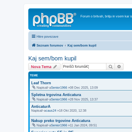
Forum o britvah, britju in vsem kar
Hitre povezave
Seznam forumov
Kaj sem/bom kupil
Kaj sem/bom kupil
Iskanje
Napre
Nova Tema
TEME
Leaf Thorn
Napisal/-a
Senior1966
»08 Dec 2025, 13:09
Spletna trgovina Anticatura
Napisal/-a
Senior1966
»28 Nov 2025, 13:37
AnticaturA
Napisal/-a
caus24
»18 Okt 2020, 12:38
Nakup preko trgovine Anticatura
Napisal/-a
Senior1966
»11 Jan 2024, 09:51