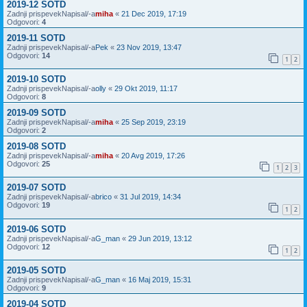
2019-12 SOTD
Zadnji prispevekNapisal/-a
miha
«
21 Dec 2019, 17:19
Odgovori:
4
2019-11 SOTD
Zadnji prispevekNapisal/-a
Pek
«
23 Nov 2019, 13:47
Odgovori:
14
1
2
2019-10 SOTD
Zadnji prispevekNapisal/-a
olly
«
29 Okt 2019, 11:17
Odgovori:
8
2019-09 SOTD
Zadnji prispevekNapisal/-a
miha
«
25 Sep 2019, 23:19
Odgovori:
2
2019-08 SOTD
Zadnji prispevekNapisal/-a
miha
«
20 Avg 2019, 17:26
Odgovori:
25
1
2
3
2019-07 SOTD
Zadnji prispevekNapisal/-a
brico
«
31 Jul 2019, 14:34
Odgovori:
19
1
2
2019-06 SOTD
Zadnji prispevekNapisal/-a
G_man
«
29 Jun 2019, 13:12
Odgovori:
12
1
2
2019-05 SOTD
Zadnji prispevekNapisal/-a
G_man
«
16 Maj 2019, 15:31
Odgovori:
9
2019-04 SOTD