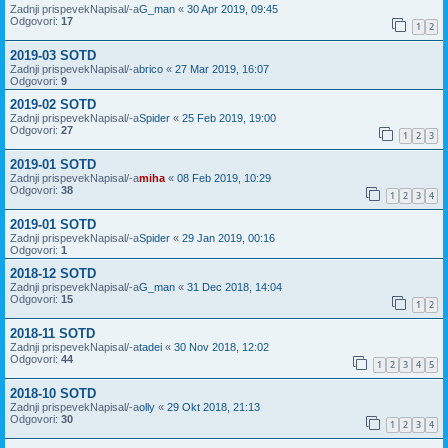
Zadnji prispevekNapisal/-a
G_man
«
30 Apr 2019, 09:45
Odgovori:
17
1
2
2019-03 SOTD
Zadnji prispevekNapisal/-a
brico
«
27 Mar 2019, 16:07
Odgovori:
9
2019-02 SOTD
Zadnji prispevekNapisal/-a
Spider
«
25 Feb 2019, 19:00
Odgovori:
27
1
2
3
2019-01 SOTD
Zadnji prispevekNapisal/-a
miha
«
08 Feb 2019, 10:29
Odgovori:
38
1
2
3
4
2019-01 SOTD
Zadnji prispevekNapisal/-a
Spider
«
29 Jan 2019, 00:16
Odgovori:
1
2018-12 SOTD
Zadnji prispevekNapisal/-a
G_man
«
31 Dec 2018, 14:04
Odgovori:
15
1
2
2018-11 SOTD
Zadnji prispevekNapisal/-a
tadei
«
30 Nov 2018, 12:02
Odgovori:
44
1
2
3
4
5
2018-10 SOTD
Zadnji prispevekNapisal/-a
olly
«
29 Okt 2018, 21:13
Odgovori:
30
1
2
3
4