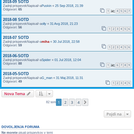
2018-09 SOTD
Zadnji prispevekNapisal/-a
Puskin
«
25 Sep 2018, 21:39
Odgovori:
65
1
4
5
6
7
â€¦
2018-08 SOTD
Zadnji prispevekNapisal/-a
olly
«
31 Avg 2018, 21:23
Odgovori:
56
1
2
3
4
5
6
2018-07 SOTD
Zadnji prispevekNapisal/-a
miha
«
30 Jul 2018, 22:58
Odgovori:
59
1
2
3
4
5
6
2018-06-SOTD
Zadnji prispevekNapisal/-a
Spider
«
01 Jul 2018, 12:04
Odgovori:
88
1
6
7
8
9
â€¦
2018-05-SOTD
Zadnji prispevekNapisal/-a
G_man
«
31 Maj 2018, 11:31
Odgovori:
49
1
2
3
4
5
Nova Tema
1
2
3
4
Naslednja
82 tem
Pojdi na
DOVOLJENJA FORUMA
Ne morete
pisati prispevkov v temi