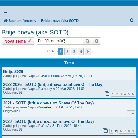
I
Seznam forumov
Britje dneva (aka SOTD)
s
Britje dneva (aka SOTD)
k
Iskanje
Napredno iskanje
Nova Tema
a
n
1
2
3
4
Naslednja
82 tem
j
Teme
e
Britje 2026
Zadnji prispevekNapisal/-a
Senior1966
«
06 Avg 2026, 12:24
2022-2026 - SOTD (britje dneva oz Shave Of The Day)
Zadnji prispevekNapisal/-a
monty
«
20 Mar 2026, 14:01
Odgovori:
52
1
2
3
4
5
6
2021 - SOTD (britje dneva oz Shave Of The Day)
Zadnji prispevekNapisal/-a
miha
«
30 Okt 2021, 19:50
Odgovori:
19
1
2
2020 - SOTD (britje dneva oz Shave Of The Day)
Zadnji prispevekNapisal/-a
JaV
«
31 Dec 2020, 16:44
Odgovori:
82
1
6
7
8
9
â€¦