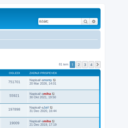
Iskanje
Napredno iskanje
1
2
3
4
Naslednja
81 tem
OGLEDI
ZADNJI PRISPEVEK
Napisal/-a
monty
751701
20 Mar 2026, 14:01
Napisal/-a
miha
55921
30 Okt 2021, 19:50
Napisal/-a
JaV
197898
31 Dec 2020, 16:44
Napisal/-a
miha
19009
21 Dec 2019, 17:19