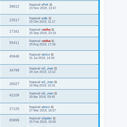
Napisal/-a
Pek
39012
23 Nov 2019, 13:47
Napisal/-a
olly
23517
29 Okt 2019, 11:17
Napisal/-a
miha
17161
25 Sep 2019, 23:19
Napisal/-a
miha
55411
20 Avg 2019, 17:26
Napisal/-a
brico
45648
31 Jul 2019, 14:34
Napisal/-a
G_man
34799
29 Jun 2019, 13:12
Napisal/-a
G_man
26027
16 Maj 2019, 15:31
Napisal/-a
G_man
42109
30 Apr 2019, 09:45
Napisal/-a
brico
27125
27 Mar 2019, 16:07
Napisal/-a
Spider
65899
25 Feb 2019, 19:00