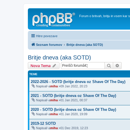
Forum o britvah, britju in vsem kar
Hitre povezave
Seznam forumov
Britje dneva (aka SOTD)
Britje dneva (aka SOTD)
Iskanje
Napre
Nova Tema
TEME
2022-2026 - SOTD (britje dneva oz Shave Of The Day)
Napisal/-a
miha
»09 Jan 2022, 20:23
2021 - SOTD (britje dneva oz Shave Of The Day)
Napisal/-a
miha
»01 Jan 2021, 00:37
2020 - SOTD (britje dneva oz Shave Of The Day)
Napisal/-a
miha
»01 Jan 2020, 19:09
2019-12 SOTD
Napisal/-a
miha
»01 Dec 2019, 12:23