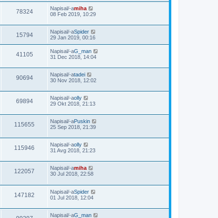
Napisal/-a
miha
78324
08 Feb 2019, 10:29
Napisal/-a
Spider
15794
29 Jan 2019, 00:16
Napisal/-a
G_man
41105
31 Dec 2018, 14:04
Napisal/-a
tadei
90694
30 Nov 2018, 12:02
Napisal/-a
olly
69894
29 Okt 2018, 21:13
Napisal/-a
Puskin
115655
25 Sep 2018, 21:39
Napisal/-a
olly
115946
31 Avg 2018, 21:23
Napisal/-a
miha
122057
30 Jul 2018, 22:58
Napisal/-a
Spider
147182
01 Jul 2018, 12:04
Napisal/-a
G_man