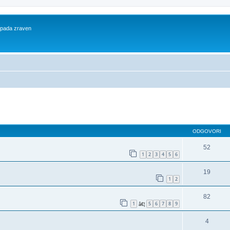
 spada zraven
dno iskanje
ODGOVORI
52
1
2
3
4
5
6
19
1
2
82
1
5
6
7
8
9
â€¦
4