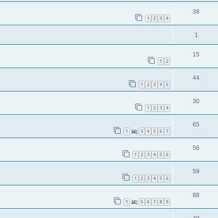
38
1
2
3
4
1
15
1
2
44
1
2
3
4
5
30
1
2
3
4
65
1
3
4
5
6
7
â€¦
56
1
2
3
4
5
6
59
1
2
3
4
5
6
88
1
5
6
7
8
9
â€¦