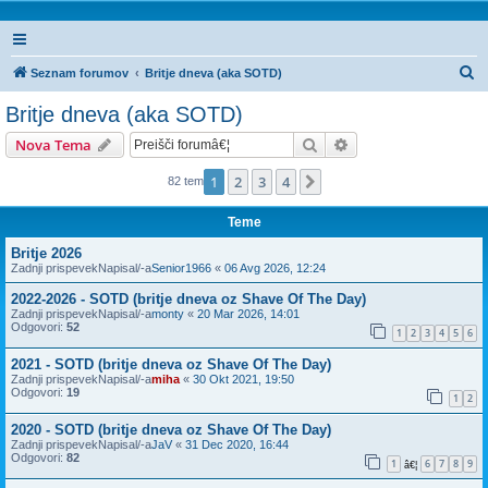
I
Seznam forumov
Britje dneva (aka SOTD)
s
Britje dneva (aka SOTD)
k
Iskanje
Napredno iskanje
Nova Tema
a
n
1
2
3
4
Naslednja
82 tem
j
Teme
e
Britje 2026
Zadnji prispevekNapisal/-a
Senior1966
«
06 Avg 2026, 12:24
2022-2026 - SOTD (britje dneva oz Shave Of The Day)
Zadnji prispevekNapisal/-a
monty
«
20 Mar 2026, 14:01
Odgovori:
52
1
2
3
4
5
6
2021 - SOTD (britje dneva oz Shave Of The Day)
Zadnji prispevekNapisal/-a
miha
«
30 Okt 2021, 19:50
Odgovori:
19
1
2
2020 - SOTD (britje dneva oz Shave Of The Day)
Zadnji prispevekNapisal/-a
JaV
«
31 Dec 2020, 16:44
Odgovori:
82
1
6
7
8
9
â€¦