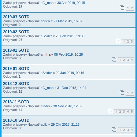
Zadnji prispevekNapisal/-a
G_man
«
30 Apr 2019, 09:45
Odgovori:
17
1
2
2019-03 SOTD
Zadnji prispevekNapisal/-a
brico
«
27 Mar 2019, 16:07
Odgovori:
9
2019-02 SOTD
Zadnji prispevekNapisal/-a
Spider
«
25 Feb 2019, 19:00
Odgovori:
27
1
2
3
2019-01 SOTD
Zadnji prispevekNapisal/-a
miha
«
08 Feb 2019, 10:29
Odgovori:
38
1
2
3
4
2019-01 SOTD
Zadnji prispevekNapisal/-a
Spider
«
29 Jan 2019, 00:16
Odgovori:
1
2018-12 SOTD
Zadnji prispevekNapisal/-a
G_man
«
31 Dec 2018, 14:04
Odgovori:
15
1
2
2018-11 SOTD
Zadnji prispevekNapisal/-a
tadei
«
30 Nov 2018, 12:02
Odgovori:
44
1
2
3
4
5
2018-10 SOTD
Zadnji prispevekNapisal/-a
olly
«
29 Okt 2018, 21:13
Odgovori:
30
1
2
3
4