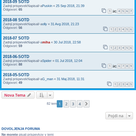
2018-09 SOTD
Zadnji prispevekNapisal/-a
Puskin
«
25 Sep 2018, 21:39
Odgovori:
65
1
4
5
6
7
â€¦
2018-08 SOTD
Zadnji prispevekNapisal/-a
olly
«
31 Avg 2018, 21:23
Odgovori:
56
1
2
3
4
5
6
2018-07 SOTD
Zadnji prispevekNapisal/-a
miha
«
30 Jul 2018, 22:58
Odgovori:
59
1
2
3
4
5
6
2018-06-SOTD
Zadnji prispevekNapisal/-a
Spider
«
01 Jul 2018, 12:04
Odgovori:
88
1
6
7
8
9
â€¦
2018-05-SOTD
Zadnji prispevekNapisal/-a
G_man
«
31 Maj 2018, 11:31
Odgovori:
49
1
2
3
4
5
Nova Tema
1
2
3
4
Naslednja
82 tem
Pojdi na
DOVOLJENJA FORUMA
Ne morete
pisati prispevkov v temi