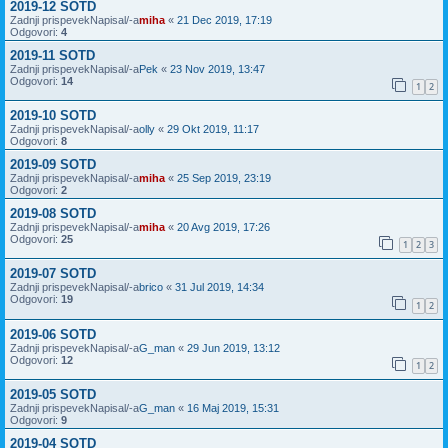
2019-12 SOTD
Zadnji prispevekNapisal/-a
miha
«
21 Dec 2019, 17:19
Odgovori:
4
2019-11 SOTD
Zadnji prispevekNapisal/-a
Pek
«
23 Nov 2019, 13:47
Odgovori:
14
1
2
2019-10 SOTD
Zadnji prispevekNapisal/-a
olly
«
29 Okt 2019, 11:17
Odgovori:
8
2019-09 SOTD
Zadnji prispevekNapisal/-a
miha
«
25 Sep 2019, 23:19
Odgovori:
2
2019-08 SOTD
Zadnji prispevekNapisal/-a
miha
«
20 Avg 2019, 17:26
Odgovori:
25
1
2
3
2019-07 SOTD
Zadnji prispevekNapisal/-a
brico
«
31 Jul 2019, 14:34
Odgovori:
19
1
2
2019-06 SOTD
Zadnji prispevekNapisal/-a
G_man
«
29 Jun 2019, 13:12
Odgovori:
12
1
2
2019-05 SOTD
Zadnji prispevekNapisal/-a
G_man
«
16 Maj 2019, 15:31
Odgovori:
9
2019-04 SOTD