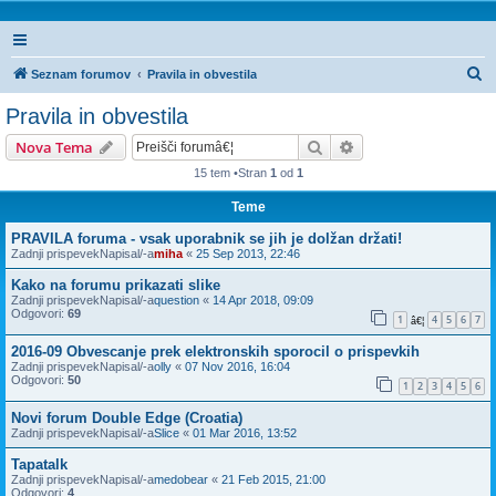
I
Seznam forumov
Pravila in obvestila
s
Pravila in obvestila
k
Iskanje
Napredno iskanje
Nova Tema
a
15 tem •Stran
1
od
1
n
Teme
j
e
PRAVILA foruma - vsak uporabnik se jih je dolžan držati!
Zadnji prispevekNapisal/-a
miha
«
25 Sep 2013, 22:46
Kako na forumu prikazati slike
Zadnji prispevekNapisal/-a
question
«
14 Apr 2018, 09:09
Odgovori:
69
1
4
5
6
7
â€¦
2016-09 Obvescanje prek elektronskih sporocil o prispevkih
Zadnji prispevekNapisal/-a
olly
«
07 Nov 2016, 16:04
Odgovori:
50
1
2
3
4
5
6
Novi forum Double Edge (Croatia)
Zadnji prispevekNapisal/-a
Slice
«
01 Mar 2016, 13:52
Tapatalk
Zadnji prispevekNapisal/-a
medobear
«
21 Feb 2015, 21:00
Odgovori:
4