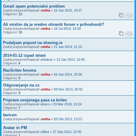
Gmail spam potencialni problem
Zadnji prispevekNapisal/-a
miha
«
15 Jan 2015, 19:37
Odgovori:
12
1
2
Ali mislim da je vredno ohraniti forum v prihodnosti?
Zadnji prispevekNapisal/-a
miha
«
18 Jul 2014, 16:20
Odgovori:
10
1
2
Podaljsan popust na shaving.ie
Zadnji prispevekNapisal/-a
miha
«
21 Jan 2014, 21:10
2014-01-12 izpad strani
Zadnji prispevekNapisal/-a
Andraz
«
13 Jan 2014, 10:40
Odgovori:
8
Razširitev foruma
Zadnji prispevekNapisal/-a
miha
«
04 Jan 2014, 18:36
Odgovori:
6
Odgovarjanje na zs
Zadnji prispevekNapisal/-a
miha
«
09 Nov 2013, 20:42
Odgovori:
9
Priprava usnjenega pasa za britev
Zadnji prispevekNapisal/-a
brico
«
23 Mar 2018, 13:24
Odgovori:
7
favicon
Zadnji prispevekNapisal/-a
miha
«
03 Okt 2013, 13:23
Avatar in PM
Zadnji prispevekNapisal/-a
Slice
«
27 Sep 2013, 22:45
Odgovori:
1