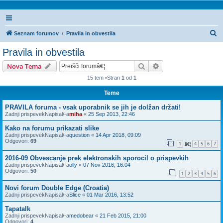
I
Seznam forumov
Pravila in obvestila
s
Pravila in obvestila
k
Iskanje
Napredno iskanje
Nova Tema
a
15 tem •Stran
1
od
1
n
Teme
j
e
PRAVILA foruma - vsak uporabnik se jih je dolžan držati!
Zadnji prispevekNapisal/-a
miha
«
25 Sep 2013, 22:46
Kako na forumu prikazati slike
Zadnji prispevekNapisal/-a
question
«
14 Apr 2018, 09:09
Odgovori:
69
1
4
5
6
7
â€¦
2016-09 Obvescanje prek elektronskih sporocil o prispevkih
Zadnji prispevekNapisal/-a
olly
«
07 Nov 2016, 16:04
Odgovori:
50
1
2
3
4
5
6
Novi forum Double Edge (Croatia)
Zadnji prispevekNapisal/-a
Slice
«
01 Mar 2016, 13:52
Tapatalk
Zadnji prispevekNapisal/-a
medobear
«
21 Feb 2015, 21:00
Odgovori:
4