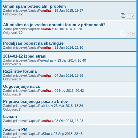
Gmail spam potencialni problem
Zadnji prispevekNapisal/-a
miha
«
15 Jan 2015, 19:37
Odgovori:
12
1
2
Ali mislim da je vredno ohraniti forum v prihodnosti?
Zadnji prispevekNapisal/-a
miha
«
18 Jul 2014, 16:20
Odgovori:
10
1
2
Podaljsan popust na shaving.ie
Zadnji prispevekNapisal/-a
miha
«
21 Jan 2014, 21:10
2014-01-12 izpad strani
Zadnji prispevekNapisal/-a
Andraz
«
13 Jan 2014, 10:40
Odgovori:
8
Razširitev foruma
Zadnji prispevekNapisal/-a
miha
«
04 Jan 2014, 18:36
Odgovori:
6
Odgovarjanje na zs
Zadnji prispevekNapisal/-a
miha
«
09 Nov 2013, 20:42
Odgovori:
9
Priprava usnjenega pasa za britev
Zadnji prispevekNapisal/-a
brico
«
23 Mar 2018, 13:24
Odgovori:
7
favicon
Zadnji prispevekNapisal/-a
miha
«
03 Okt 2013, 13:23
Avatar in PM
Zadnji prispevekNapisal/-a
Slice
«
27 Sep 2013, 22:45
Odgovori:
1