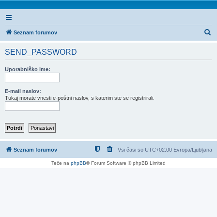
I
Seznam forumov
s
SEND_PASSWORD
k
a
Uporabniško ime:
n
j
E-mail naslov:
Tukaj morate vnesti e-poštni naslov, s katerim ste se registrirali.
e
Seznam forumov
Vsi časi so UTC+02:00 Evropa/Ljubljana
Teče na
phpBB
® Forum Software © phpBB Limited