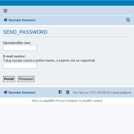
I
Seznam forumov
s
SEND_PASSWORD
k
a
Uporabniško ime:
n
j
E-mail naslov:
Tukaj morate vnesti e-poštni naslov, s katerim ste se registrirali.
e
Seznam forumov
Vsi časi so UTC+02:00 Evropa/Ljubljana
Teče na
phpBB
® Forum Software © phpBB Limited