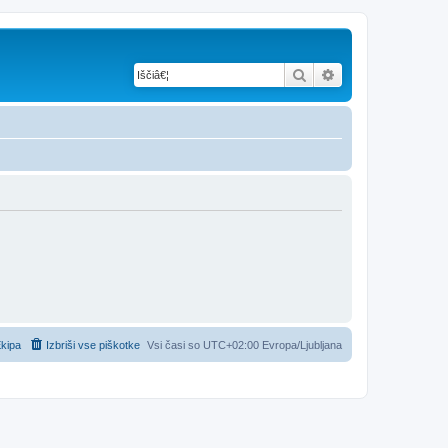
Iskanje
Napredno iskanje
kipa
Izbriši vse piškotke
Vsi časi so UTC+02:00 Evropa/Ljubljana