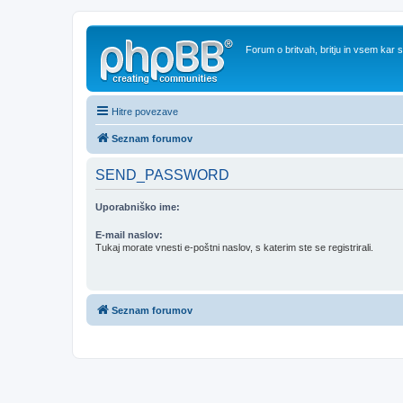
Forum o britvah, britju in vsem kar
Hitre povezave
Seznam forumov
SEND_PASSWORD
Uporabniško ime:
E-mail naslov:
Tukaj morate vnesti e-poštni naslov, s katerim ste se registrirali.
Seznam forumov