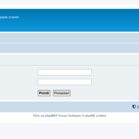
 spada zraven
E
Teče na
phpBB
® Forum Software © phpBB Limited