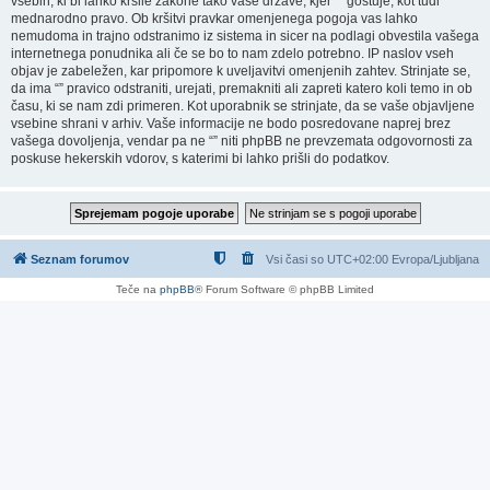
vsebin, ki bi lahko kršile zakone tako vaše države, kjer “” gostuje, kot tudi
mednarodno pravo. Ob kršitvi pravkar omenjenega pogoja vas lahko
nemudoma in trajno odstranimo iz sistema in sicer na podlagi obvestila vašega
internetnega ponudnika ali če se bo to nam zdelo potrebno. IP naslov vseh
objav je zabeležen, kar pripomore k uveljavitvi omenjenih zahtev. Strinjate se,
da ima “” pravico odstraniti, urejati, premakniti ali zapreti katero koli temo in ob
času, ki se nam zdi primeren. Kot uporabnik se strinjate, da se vaše objavljene
vsebine shrani v arhiv. Vaše informacije ne bodo posredovane naprej brez
vašega dovoljenja, vendar pa ne “” niti phpBB ne prevzemata odgovornosti za
poskuse hekerskih vdorov, s katerimi bi lahko prišli do podatkov.
Seznam forumov
Vsi časi so UTC+02:00 Evropa/Ljubljana
Teče na
phpBB
® Forum Software © phpBB Limited