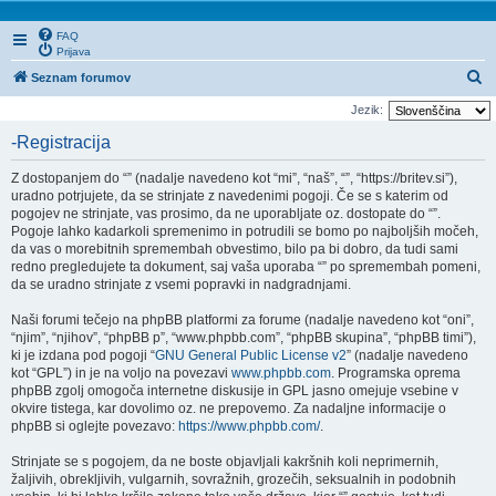
FAQ
Prijava
I
Seznam forumov
s
Jezik:
k
-Registracija
a
Z dostopanjem do “” (nadalje navedeno kot “mi”, “naš”, “”, “https://britev.si”),
n
uradno potrjujete, da se strinjate z navedenimi pogoji. Če se s katerim od
j
pogojev ne strinjate, vas prosimo, da ne uporabljate oz. dostopate do “”.
Pogoje lahko kadarkoli spremenimo in potrudili se bomo po najboljših močeh,
e
da vas o morebitnih spremembah obvestimo, bilo pa bi dobro, da tudi sami
redno pregledujete ta dokument, saj vaša uporaba “” po spremembah pomeni,
da se uradno strinjate z vsemi popravki in nadgradnjami.
Naši forumi tečejo na phpBB platformi za forume (nadalje navedeno kot “oni”,
“njim”, “njihov”, “phpBB p”, “www.phpbb.com”, “phpBB skupina”, “phpBB timi”),
ki je izdana pod pogoji “
GNU General Public License v2
” (nadalje navedeno
kot “GPL”) in je na voljo na povezavi
www.phpbb.com
. Programska oprema
phpBB zgolj omogoča internetne diskusije in GPL jasno omejuje vsebine v
okvire tistega, kar dovolimo oz. ne prepovemo. Za nadaljne informacije o
phpBB si oglejte povezavo:
https://www.phpbb.com/
.
Strinjate se s pogojem, da ne boste objavljali kakršnih koli neprimernih,
žaljivih, obrekljivih, vulgarnih, sovražnih, grozečih, seksualnih in podobnih