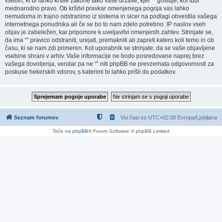
vsebin, ki bi lahko kršile zakone tako vaše države, kjer “” gostuje, kot tudi
mednarodno pravo. Ob kršitvi pravkar omenjenega pogoja vas lahko
nemudoma in trajno odstranimo iz sistema in sicer na podlagi obvestila vašega
internetnega ponudnika ali če se bo to nam zdelo potrebno. IP naslov vseh
objav je zabeležen, kar pripomore k uveljavitvi omenjenih zahtev. Strinjate se,
da ima “” pravico odstraniti, urejati, premakniti ali zapreti katero koli temo in ob
času, ki se nam zdi primeren. Kot uporabnik se strinjate, da se vaše objavljene
vsebine shrani v arhiv. Vaše informacije ne bodo posredovane naprej brez
vašega dovoljenja, vendar pa ne “” niti phpBB ne prevzemata odgovornosti za
poskuse hekerskih vdorov, s katerimi bi lahko prišli do podatkov.
Seznam forumov
Vsi časi so UTC+02:00 Evropa/Ljubljana
Teče na
phpBB
® Forum Software © phpBB Limited