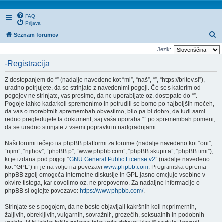
FAQ
Prijava
I
Seznam forumov
s
Jezik:
k
-Registracija
a
Z dostopanjem do “” (nadalje navedeno kot “mi”, “naš”, “”, “https://britev.si”),
n
uradno potrjujete, da se strinjate z navedenimi pogoji. Če se s katerim od
j
pogojev ne strinjate, vas prosimo, da ne uporabljate oz. dostopate do “”.
Pogoje lahko kadarkoli spremenimo in potrudili se bomo po najboljših močeh,
e
da vas o morebitnih spremembah obvestimo, bilo pa bi dobro, da tudi sami
redno pregledujete ta dokument, saj vaša uporaba “” po spremembah pomeni,
da se uradno strinjate z vsemi popravki in nadgradnjami.
Naši forumi tečejo na phpBB platformi za forume (nadalje navedeno kot “oni”,
“njim”, “njihov”, “phpBB p”, “www.phpbb.com”, “phpBB skupina”, “phpBB timi”),
ki je izdana pod pogoji “
GNU General Public License v2
” (nadalje navedeno
kot “GPL”) in je na voljo na povezavi
www.phpbb.com
. Programska oprema
phpBB zgolj omogoča internetne diskusije in GPL jasno omejuje vsebine v
okvire tistega, kar dovolimo oz. ne prepovemo. Za nadaljne informacije o
phpBB si oglejte povezavo:
https://www.phpbb.com/
.
Strinjate se s pogojem, da ne boste objavljali kakršnih koli neprimernih,
žaljivih, obrekljivih, vulgarnih, sovražnih, grozečih, seksualnih in podobnih