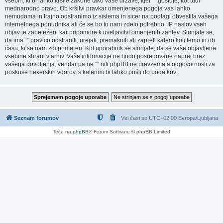
vsebin, ki bi lahko kršile zakone tako vaše države, kjer “” gostuje, kot tudi
mednarodno pravo. Ob kršitvi pravkar omenjenega pogoja vas lahko
nemudoma in trajno odstranimo iz sistema in sicer na podlagi obvestila vašega
internetnega ponudnika ali če se bo to nam zdelo potrebno. IP naslov vseh
objav je zabeležen, kar pripomore k uveljavitvi omenjenih zahtev. Strinjate se,
da ima “” pravico odstraniti, urejati, premakniti ali zapreti katero koli temo in ob
času, ki se nam zdi primeren. Kot uporabnik se strinjate, da se vaše objavljene
vsebine shrani v arhiv. Vaše informacije ne bodo posredovane naprej brez
vašega dovoljenja, vendar pa ne “” niti phpBB ne prevzemata odgovornosti za
poskuse hekerskih vdorov, s katerimi bi lahko prišli do podatkov.
Seznam forumov
Vsi časi so UTC+02:00 Evropa/Ljubljana
Teče na
phpBB
® Forum Software © phpBB Limited