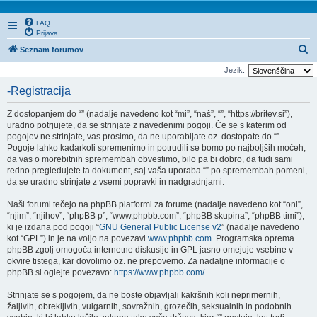
FAQ
Prijava
I
Seznam forumov
s
Jezik:
k
-Registracija
a
Z dostopanjem do “” (nadalje navedeno kot “mi”, “naš”, “”, “https://britev.si”),
n
uradno potrjujete, da se strinjate z navedenimi pogoji. Če se s katerim od
j
pogojev ne strinjate, vas prosimo, da ne uporabljate oz. dostopate do “”.
Pogoje lahko kadarkoli spremenimo in potrudili se bomo po najboljših močeh,
e
da vas o morebitnih spremembah obvestimo, bilo pa bi dobro, da tudi sami
redno pregledujete ta dokument, saj vaša uporaba “” po spremembah pomeni,
da se uradno strinjate z vsemi popravki in nadgradnjami.
Naši forumi tečejo na phpBB platformi za forume (nadalje navedeno kot “oni”,
“njim”, “njihov”, “phpBB p”, “www.phpbb.com”, “phpBB skupina”, “phpBB timi”),
ki je izdana pod pogoji “
GNU General Public License v2
” (nadalje navedeno
kot “GPL”) in je na voljo na povezavi
www.phpbb.com
. Programska oprema
phpBB zgolj omogoča internetne diskusije in GPL jasno omejuje vsebine v
okvire tistega, kar dovolimo oz. ne prepovemo. Za nadaljne informacije o
phpBB si oglejte povezavo:
https://www.phpbb.com/
.
Strinjate se s pogojem, da ne boste objavljali kakršnih koli neprimernih,
žaljivih, obrekljivih, vulgarnih, sovražnih, grozečih, seksualnih in podobnih