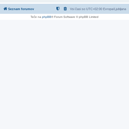
Seznam forumov
Vsi časi so UTC+02:00 Evropa/Ljubljana
Teče na
phpBB
® Forum Software © phpBB Limited