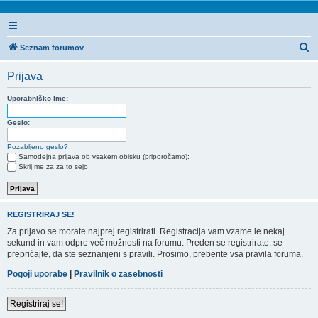
I
Seznam forumov
s
Prijava
k
a
Uporabniško ime:
n
Geslo:
j
Pozabljeno geslo?
e
Samodejna prijava ob vsakem obisku (priporočamo):
Skrij me za za to sejo
REGISTRIRAJ SE!
Za prijavo se morate najprej registrirati. Registracija vam vzame le nekaj
sekund in vam odpre več možnosti na forumu. Preden se registrirate, se
prepričajte, da ste seznanjeni s pravili. Prosimo, preberite vsa pravila foruma.
Pogoji uporabe
|
Pravilnik o zasebnosti
Registriraj se!