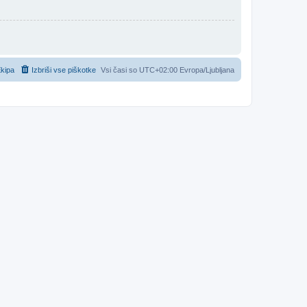
kipa
Izbriši vse piškotke
Vsi časi so UTC+02:00 Evropa/Ljubljana