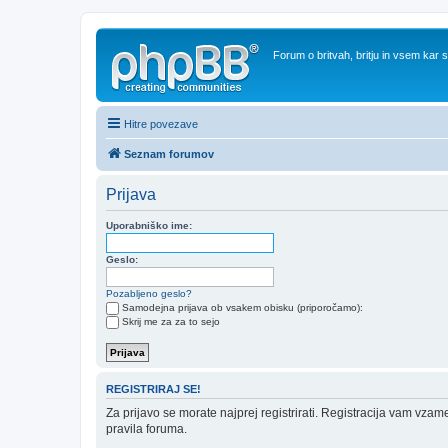
Forum o britvah, britju in vsem kar
Hitre povezave
Seznam forumov
Prijava
Uporabniško ime:
Geslo:
Pozabljeno geslo?
Samodejna prijava ob vsakem obisku (priporočamo):
Skrij me za za to sejo
REGISTRIRAJ SE!
Za prijavo se morate najprej registrirati. Registracija vam vzam
pravila foruma.