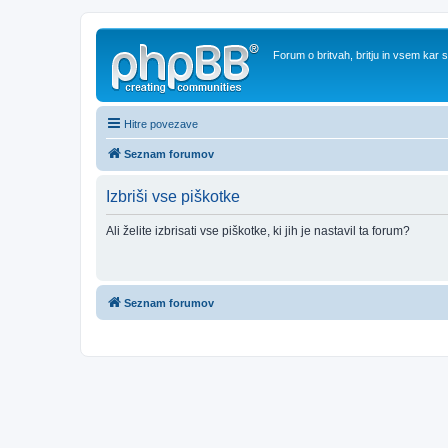
Forum o britvah, britju in vsem kar
Hitre povezave
Seznam forumov
Izbriši vse piškotke
Ali želite izbrisati vse piškotke, ki jih je nastavil ta forum?
Seznam forumov