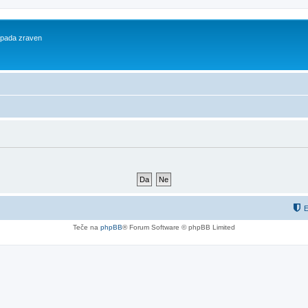
 spada zraven
E
Teče na
phpBB
® Forum Software © phpBB Limited