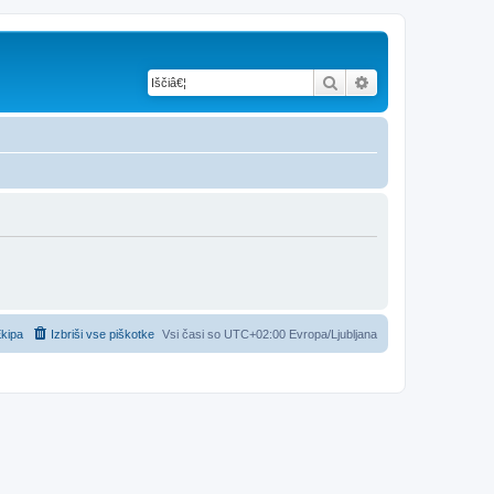
Iskanje
Napredno iskanje
kipa
Izbriši vse piškotke
Vsi časi so UTC+02:00 Evropa/Ljubljana