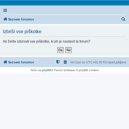
I
Seznam forumov
s
Izbriši vse piškotke
k
a
Ali želite izbrisati vse piškotke, ki jih je nastavil ta forum?
n
j
e
Seznam forumov
Vsi časi so UTC+02:00 Evropa/Ljubljana
Teče na
phpBB
® Forum Software © phpBB Limited