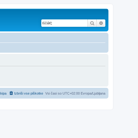
Iskanje
Napredno iskanje
kipa
Izbriši vse piškotke
Vsi časi so UTC+02:00 Evropa/Ljubljana