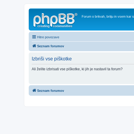
Forum o britvah, britju in vsem kar
Hitre povezave
Seznam forumov
Izbriši vse piškotke
Ali želite izbrisati vse piškotke, ki jih je nastavil ta forum?
Seznam forumov