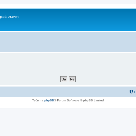
 spada zraven
E
Teče na
phpBB
® Forum Software © phpBB Limited