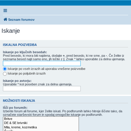
Seznam forumov
Iskanje
ISKALNA POIZVEDBA
Iskanje po ključnih besedah:
Pred besedo, ki mora biti najdena, dodajte
+
, pred besedo, ki ne sme, pa
-
. Če želite iz
seznama besed najti samo eno, jih ločite z
|
. Znak * lahko uporabite za delna ujemanja.
Iskanje po vseh izrazih ali uporaba vnešene poizvedbe
Iskanje po poljubnih izrazih
Iskanje po avtorju:
Uporabite * kot poseben znak za delna ujemanja.
MOŽNOSTI ISKANJA
Išči po forumih:
Izberite forum ali forume, kjer želite iskati. Po podforumih lahko hitreje iščete tako, da
označete starševski forum in spodaj omogočite iskanje po podforumih.