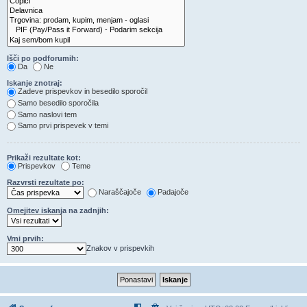
Išči po podforumih:
Da
Ne
Iskanje znotraj:
Zadeve prispevkov in besedilo sporočil
Samo besedilo sporočila
Samo naslovi tem
Samo prvi prispevek v temi
Prikaži rezultate kot:
Prispevkov
Teme
Razvrsti rezultate po:
Naraščajoče
Padajoče
Omejitev iskanja na zadnjih:
Vrni prvih:
Znakov v prispevkih