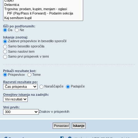
Išči po podforumih:
Da
Ne
Iskanje znotraj:
Zadeve prispevkov in besedilo sporočil
Samo besedilo sporočila
Samo naslovi tem
Samo prvi prispevek v temi
Prikaži rezultate kot:
Prispevkov
Teme
Razvrsti rezultate po:
Naraščajoče
Padajoče
Omejitev iskanja na zadnjih:
Vrni prvih:
Znakov v prispevkih