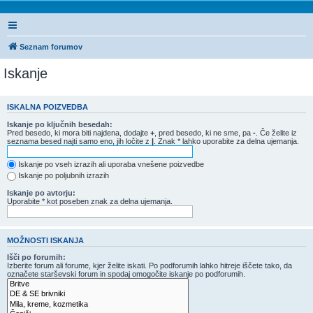
Seznam forumov
Iskanje
ISKALNA POIZVEDBA
Iskanje po ključnih besedah:
Pred besedo, ki mora biti najdena, dodajte
+
, pred besedo, ki ne sme, pa
-
. Če želite iz
seznama besed najti samo eno, jih ločite z
|
. Znak * lahko uporabite za delna ujemanja.
Iskanje po vseh izrazih ali uporaba vnešene poizvedbe
Iskanje po poljubnih izrazih
Iskanje po avtorju:
Uporabite * kot poseben znak za delna ujemanja.
MOŽNOSTI ISKANJA
Išči po forumih:
Izberite forum ali forume, kjer želite iskati. Po podforumih lahko hitreje iščete tako, da
označete starševski forum in spodaj omogočite iskanje po podforumih.