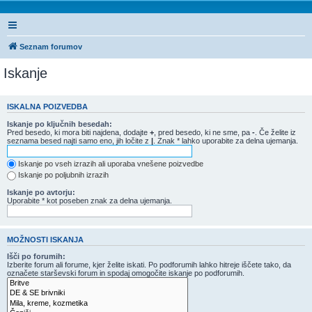
Seznam forumov
Iskanje
ISKALNA POIZVEDBA
Iskanje po ključnih besedah:
Pred besedo, ki mora biti najdena, dodajte
+
, pred besedo, ki ne sme, pa
-
. Če želite iz
seznama besed najti samo eno, jih ločite z
|
. Znak * lahko uporabite za delna ujemanja.
Iskanje po vseh izrazih ali uporaba vnešene poizvedbe
Iskanje po poljubnih izrazih
Iskanje po avtorju:
Uporabite * kot poseben znak za delna ujemanja.
MOŽNOSTI ISKANJA
Išči po forumih:
Izberite forum ali forume, kjer želite iskati. Po podforumih lahko hitreje iščete tako, da
označete starševski forum in spodaj omogočite iskanje po podforumih.