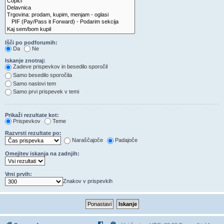
Išči po podforumih:
Da
Ne
Iskanje znotraj:
Zadeve prispevkov in besedilo sporočil
Samo besedilo sporočila
Samo naslovi tem
Samo prvi prispevek v temi
Prikaži rezultate kot:
Prispevkov
Teme
Razvrsti rezultate po:
Naraščajoče
Padajoče
Omejitev iskanja na zadnjih:
Vrni prvih:
Znakov v prispevkih