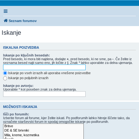
Seznam forumov
Iskanje
ISKALNA POIZVEDBA
Iskanje po ključnih besedah:
Pred besedo, ki mora biti najdena, dodajte
+
, pred besedo, ki ne sme, pa
-
. Če želite iz
seznama besed najti samo eno, jih ločite z
|
. Znak * lahko uporabite za delna ujemanja.
Iskanje po vseh izrazih ali uporaba vnešene poizvedbe
Iskanje po poljubnih izrazih
Iskanje po avtorju:
Uporabite * kot poseben znak za delna ujemanja.
MOŽNOSTI ISKANJA
Išči po forumih:
Izberite forum ali forume, kjer želite iskati. Po podforumih lahko hitreje iščete tako, da
označete starševski forum in spodaj omogočite iskanje po podforumih.