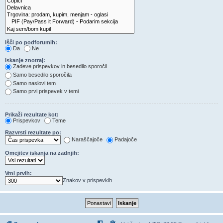
Išči po podforumih:
Da
Ne
Iskanje znotraj:
Zadeve prispevkov in besedilo sporočil
Samo besedilo sporočila
Samo naslovi tem
Samo prvi prispevek v temi
Prikaži rezultate kot:
Prispevkov
Teme
Razvrsti rezultate po:
Naraščajoče
Padajoče
Omejitev iskanja na zadnjih:
Vrni prvih:
Znakov v prispevkih