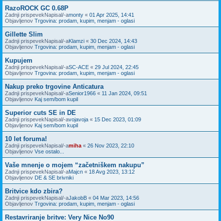
RazoROCK GC 0.68P
Zadnji prispevekNapisal/-a
monty
«
01 Apr 2025, 14:41
Objavljenov
Trgovina: prodam, kupim, menjam - oglasi
Gillette Slim
Zadnji prispevekNapisal/-a
Klamzi
«
30 Dec 2024, 14:43
Objavljenov
Trgovina: prodam, kupim, menjam - oglasi
Kupujem
Zadnji prispevekNapisal/-a
SC-ACE
«
29 Jul 2024, 22:45
Objavljenov
Trgovina: prodam, kupim, menjam - oglasi
Nakup preko trgovine Anticatura
Zadnji prispevekNapisal/-a
Senior1966
«
11 Jan 2024, 09:51
Objavljenov
Kaj sem/bom kupil
Superior cuts SE in DE
Zadnji prispevekNapisal/-a
vojavoja
«
15 Dec 2023, 01:09
Objavljenov
Kaj sem/bom kupil
10 let foruma!
Zadnji prispevekNapisal/-a
miha
«
26 Nov 2023, 22:10
Objavljenov
Vse ostalo...
Vaše mnenje o mojem “začetniškem nakupu”
Zadnji prispevekNapisal/-a
Majcn
«
18 Avg 2023, 13:12
Objavljenov
DE & SE brivniki
Britvice kdo zbira?
Zadnji prispevekNapisal/-a
JakobB
«
04 Mar 2023, 14:56
Objavljenov
Trgovina: prodam, kupim, menjam - oglasi
Restavriranje britve: Very Nice No90