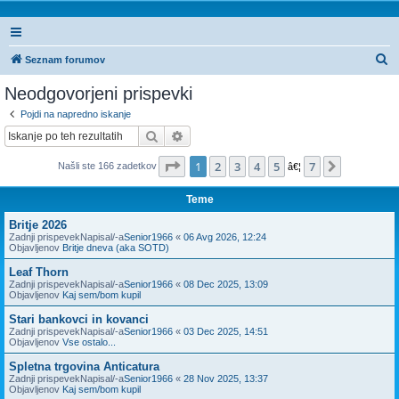
I
Seznam forumov
s
Neodgovorjeni prispevki
k
Pojdi na napredno iskanje
a
Iskanje
Napredno iskanje
n
Stran
1
od
7
1
2
3
4
5
7
Naslednj
Našli ste 166 zadetkov
j
â€¦
e
Teme
Britje 2026
Zadnji prispevekNapisal/-a
Senior1966
«
06 Avg 2026, 12:24
Objavljenov
Britje dneva (aka SOTD)
Leaf Thorn
Zadnji prispevekNapisal/-a
Senior1966
«
08 Dec 2025, 13:09
Objavljenov
Kaj sem/bom kupil
Stari bankovci in kovanci
Zadnji prispevekNapisal/-a
Senior1966
«
03 Dec 2025, 14:51
Objavljenov
Vse ostalo...
Spletna trgovina Anticatura
Zadnji prispevekNapisal/-a
Senior1966
«
28 Nov 2025, 13:37
Objavljenov
Kaj sem/bom kupil