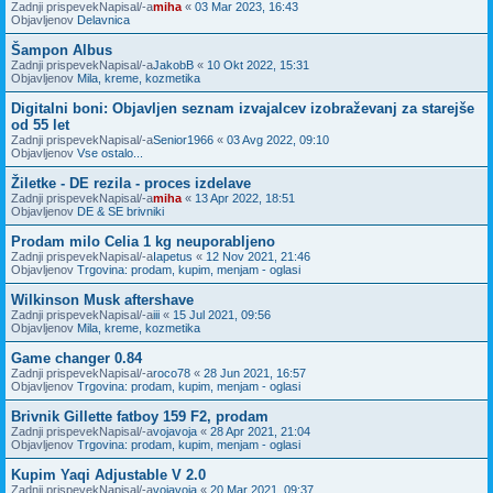
Zadnji prispevekNapisal/-a
miha
«
03 Mar 2023, 16:43
Objavljenov
Delavnica
Šampon Albus
Zadnji prispevekNapisal/-a
JakobB
«
10 Okt 2022, 15:31
Objavljenov
Mila, kreme, kozmetika
Digitalni boni: Objavljen seznam izvajalcev izobraževanj za starejše
od 55 let
Zadnji prispevekNapisal/-a
Senior1966
«
03 Avg 2022, 09:10
Objavljenov
Vse ostalo...
Žiletke - DE rezila - proces izdelave
Zadnji prispevekNapisal/-a
miha
«
13 Apr 2022, 18:51
Objavljenov
DE & SE brivniki
Prodam milo Celia 1 kg neuporabljeno
Zadnji prispevekNapisal/-a
Iapetus
«
12 Nov 2021, 21:46
Objavljenov
Trgovina: prodam, kupim, menjam - oglasi
Wilkinson Musk aftershave
Zadnji prispevekNapisal/-a
iii
«
15 Jul 2021, 09:56
Objavljenov
Mila, kreme, kozmetika
Game changer 0.84
Zadnji prispevekNapisal/-a
roco78
«
28 Jun 2021, 16:57
Objavljenov
Trgovina: prodam, kupim, menjam - oglasi
Brivnik Gillette fatboy 159 F2, prodam
Zadnji prispevekNapisal/-a
vojavoja
«
28 Apr 2021, 21:04
Objavljenov
Trgovina: prodam, kupim, menjam - oglasi
Kupim Yaqi Adjustable V 2.0
Zadnji prispevekNapisal/-a
vojavoja
«
20 Mar 2021, 09:37