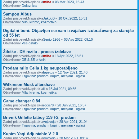
Zadnji prispevekNapisal/-a
miha
«
03 Mar 2023, 16:43
Objavljenov
Delavnica
Šampon Albus
Zadnji prispevekNapisal/-a
JakobB
«
10 Okt 2022, 15:31
Objavljenov
Mila, kreme, kozmetika
Digitalni boni: Objavljen seznam izvajalcev izobraževanj za starejše
od 55 let
Zadnji prispevekNapisal/-a
Senior1966
«
03 Avg 2022, 09:10
Objavljenov
Vse ostalo...
Žiletke - DE rezila - proces izdelave
Zadnji prispevekNapisal/-a
miha
«
13 Apr 2022, 18:51
Objavljenov
DE & SE brivniki
Prodam milo Celia 1 kg neuporabljeno
Zadnji prispevekNapisal/-a
Iapetus
«
12 Nov 2021, 21:46
Objavljenov
Trgovina: prodam, kupim, menjam - oglasi
Wilkinson Musk aftershave
Zadnji prispevekNapisal/-a
iii
«
15 Jul 2021, 09:56
Objavljenov
Mila, kreme, kozmetika
Game changer 0.84
Zadnji prispevekNapisal/-a
roco78
«
28 Jun 2021, 16:57
Objavljenov
Trgovina: prodam, kupim, menjam - oglasi
Brivnik Gillette fatboy 159 F2, prodam
Zadnji prispevekNapisal/-a
vojavoja
«
28 Apr 2021, 21:04
Objavljenov
Trgovina: prodam, kupim, menjam - oglasi
Kupim Yaqi Adjustable V 2.0
Zadnji prispevekNapisal/-a
vojavoja
«
20 Mar 2021, 09:37