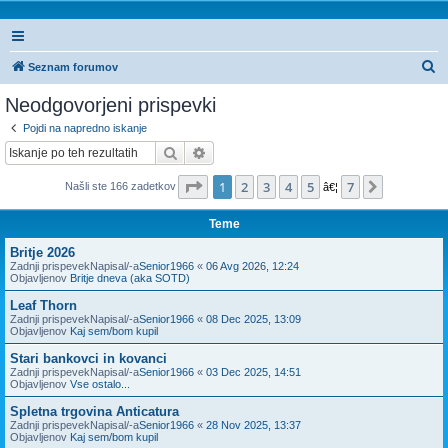
I
Seznam forumov
s
Neodgovorjeni prispevki
k
Pojdi na napredno iskanje
a
Iskanje
Napredno iskanje
n
Stran
1
od
7
1
2
3
4
5
7
Naslednj
Našli ste 166 zadetkov
j
â€¦
e
Teme
Britje 2026
Zadnji prispevekNapisal/-a
Senior1966
«
06 Avg 2026, 12:24
Objavljenov
Britje dneva (aka SOTD)
Leaf Thorn
Zadnji prispevekNapisal/-a
Senior1966
«
08 Dec 2025, 13:09
Objavljenov
Kaj sem/bom kupil
Stari bankovci in kovanci
Zadnji prispevekNapisal/-a
Senior1966
«
03 Dec 2025, 14:51
Objavljenov
Vse ostalo...
Spletna trgovina Anticatura
Zadnji prispevekNapisal/-a
Senior1966
«
28 Nov 2025, 13:37
Objavljenov
Kaj sem/bom kupil