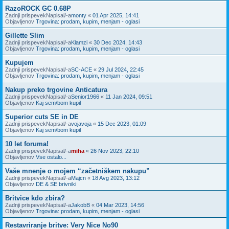
RazoROCK GC 0.68P
Zadnji prispevekNapisal/-a
monty
«
01 Apr 2025, 14:41
Objavljenov
Trgovina: prodam, kupim, menjam - oglasi
Gillette Slim
Zadnji prispevekNapisal/-a
Klamzi
«
30 Dec 2024, 14:43
Objavljenov
Trgovina: prodam, kupim, menjam - oglasi
Kupujem
Zadnji prispevekNapisal/-a
SC-ACE
«
29 Jul 2024, 22:45
Objavljenov
Trgovina: prodam, kupim, menjam - oglasi
Nakup preko trgovine Anticatura
Zadnji prispevekNapisal/-a
Senior1966
«
11 Jan 2024, 09:51
Objavljenov
Kaj sem/bom kupil
Superior cuts SE in DE
Zadnji prispevekNapisal/-a
vojavoja
«
15 Dec 2023, 01:09
Objavljenov
Kaj sem/bom kupil
10 let foruma!
Zadnji prispevekNapisal/-a
miha
«
26 Nov 2023, 22:10
Objavljenov
Vse ostalo...
Vaše mnenje o mojem “začetniškem nakupu”
Zadnji prispevekNapisal/-a
Majcn
«
18 Avg 2023, 13:12
Objavljenov
DE & SE brivniki
Britvice kdo zbira?
Zadnji prispevekNapisal/-a
JakobB
«
04 Mar 2023, 14:56
Objavljenov
Trgovina: prodam, kupim, menjam - oglasi
Restavriranje britve: Very Nice No90