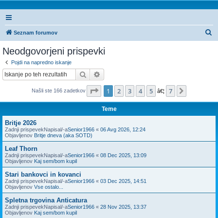
I
Seznam forumov
s
Neodgovorjeni prispevki
k
Pojdi na napredno iskanje
a
Iskanje
Napredno iskanje
n
Stran
1
od
7
1
2
3
4
5
7
Naslednj
Našli ste 166 zadetkov
j
â€¦
e
Teme
Britje 2026
Zadnji prispevekNapisal/-a
Senior1966
«
06 Avg 2026, 12:24
Objavljenov
Britje dneva (aka SOTD)
Leaf Thorn
Zadnji prispevekNapisal/-a
Senior1966
«
08 Dec 2025, 13:09
Objavljenov
Kaj sem/bom kupil
Stari bankovci in kovanci
Zadnji prispevekNapisal/-a
Senior1966
«
03 Dec 2025, 14:51
Objavljenov
Vse ostalo...
Spletna trgovina Anticatura
Zadnji prispevekNapisal/-a
Senior1966
«
28 Nov 2025, 13:37
Objavljenov
Kaj sem/bom kupil