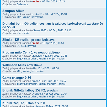
Zadnji prispevekNapisal/-a
miha
«
03 Mar 2023, 16:43
Objavljenov
Delavnica
Šampon Albus
Zadnji prispevekNapisal/-a
JakobB
«
10 Okt 2022, 15:31
Objavljenov
Mila, kreme, kozmetika
Digitalni boni: Objavljen seznam izvajalcev izobraževanj za starejše
od 55 let
Zadnji prispevekNapisal/-a
Senior1966
«
03 Avg 2022, 09:10
Objavljenov
Vse ostalo...
Žiletke - DE rezila - proces izdelave
Zadnji prispevekNapisal/-a
miha
«
13 Apr 2022, 18:51
Objavljenov
DE & SE brivniki
Prodam milo Celia 1 kg neuporabljeno
Zadnji prispevekNapisal/-a
Iapetus
«
12 Nov 2021, 21:46
Objavljenov
Trgovina: prodam, kupim, menjam - oglasi
Wilkinson Musk aftershave
Zadnji prispevekNapisal/-a
iii
«
15 Jul 2021, 09:56
Objavljenov
Mila, kreme, kozmetika
Game changer 0.84
Zadnji prispevekNapisal/-a
roco78
«
28 Jun 2021, 16:57
Objavljenov
Trgovina: prodam, kupim, menjam - oglasi
Brivnik Gillette fatboy 159 F2, prodam
Zadnji prispevekNapisal/-a
vojavoja
«
28 Apr 2021, 21:04
Objavljenov
Trgovina: prodam, kupim, menjam - oglasi
Kupim Yaqi Adjustable V 2.0
Zadnji prispevekNapisal/-a
vojavoja
«
20 Mar 2021, 09:37