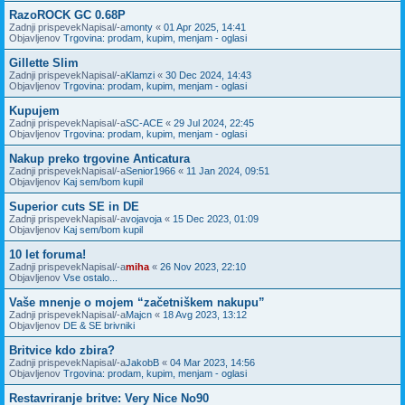
RazoROCK GC 0.68P
Zadnji prispevekNapisal/-a
monty
«
01 Apr 2025, 14:41
Objavljenov
Trgovina: prodam, kupim, menjam - oglasi
Gillette Slim
Zadnji prispevekNapisal/-a
Klamzi
«
30 Dec 2024, 14:43
Objavljenov
Trgovina: prodam, kupim, menjam - oglasi
Kupujem
Zadnji prispevekNapisal/-a
SC-ACE
«
29 Jul 2024, 22:45
Objavljenov
Trgovina: prodam, kupim, menjam - oglasi
Nakup preko trgovine Anticatura
Zadnji prispevekNapisal/-a
Senior1966
«
11 Jan 2024, 09:51
Objavljenov
Kaj sem/bom kupil
Superior cuts SE in DE
Zadnji prispevekNapisal/-a
vojavoja
«
15 Dec 2023, 01:09
Objavljenov
Kaj sem/bom kupil
10 let foruma!
Zadnji prispevekNapisal/-a
miha
«
26 Nov 2023, 22:10
Objavljenov
Vse ostalo...
Vaše mnenje o mojem “začetniškem nakupu”
Zadnji prispevekNapisal/-a
Majcn
«
18 Avg 2023, 13:12
Objavljenov
DE & SE brivniki
Britvice kdo zbira?
Zadnji prispevekNapisal/-a
JakobB
«
04 Mar 2023, 14:56
Objavljenov
Trgovina: prodam, kupim, menjam - oglasi
Restavriranje britve: Very Nice No90