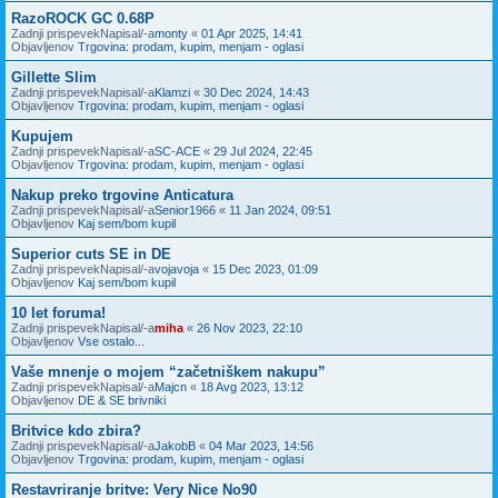
RazoROCK GC 0.68P
Zadnji prispevekNapisal/-a
monty
«
01 Apr 2025, 14:41
Objavljenov
Trgovina: prodam, kupim, menjam - oglasi
Gillette Slim
Zadnji prispevekNapisal/-a
Klamzi
«
30 Dec 2024, 14:43
Objavljenov
Trgovina: prodam, kupim, menjam - oglasi
Kupujem
Zadnji prispevekNapisal/-a
SC-ACE
«
29 Jul 2024, 22:45
Objavljenov
Trgovina: prodam, kupim, menjam - oglasi
Nakup preko trgovine Anticatura
Zadnji prispevekNapisal/-a
Senior1966
«
11 Jan 2024, 09:51
Objavljenov
Kaj sem/bom kupil
Superior cuts SE in DE
Zadnji prispevekNapisal/-a
vojavoja
«
15 Dec 2023, 01:09
Objavljenov
Kaj sem/bom kupil
10 let foruma!
Zadnji prispevekNapisal/-a
miha
«
26 Nov 2023, 22:10
Objavljenov
Vse ostalo...
Vaše mnenje o mojem “začetniškem nakupu”
Zadnji prispevekNapisal/-a
Majcn
«
18 Avg 2023, 13:12
Objavljenov
DE & SE brivniki
Britvice kdo zbira?
Zadnji prispevekNapisal/-a
JakobB
«
04 Mar 2023, 14:56
Objavljenov
Trgovina: prodam, kupim, menjam - oglasi
Restavriranje britve: Very Nice No90