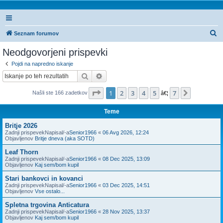
I
Seznam forumov
s
Neodgovorjeni prispevki
k
Pojdi na napredno iskanje
a
Iskanje
Napredno iskanje
n
Stran
1
od
7
1
2
3
4
5
7
Naslednj
Našli ste 166 zadetkov
j
â€¦
e
Teme
Britje 2026
Zadnji prispevekNapisal/-a
Senior1966
«
06 Avg 2026, 12:24
Objavljenov
Britje dneva (aka SOTD)
Leaf Thorn
Zadnji prispevekNapisal/-a
Senior1966
«
08 Dec 2025, 13:09
Objavljenov
Kaj sem/bom kupil
Stari bankovci in kovanci
Zadnji prispevekNapisal/-a
Senior1966
«
03 Dec 2025, 14:51
Objavljenov
Vse ostalo...
Spletna trgovina Anticatura
Zadnji prispevekNapisal/-a
Senior1966
«
28 Nov 2025, 13:37
Objavljenov
Kaj sem/bom kupil