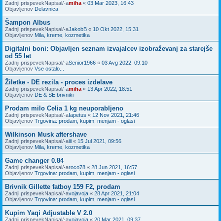
Zadnji prispevekNapisal/-a
miha
«
03 Mar 2023, 16:43
Objavljenov
Delavnica
Šampon Albus
Zadnji prispevekNapisal/-a
JakobB
«
10 Okt 2022, 15:31
Objavljenov
Mila, kreme, kozmetika
Digitalni boni: Objavljen seznam izvajalcev izobraževanj za starejše
od 55 let
Zadnji prispevekNapisal/-a
Senior1966
«
03 Avg 2022, 09:10
Objavljenov
Vse ostalo...
Žiletke - DE rezila - proces izdelave
Zadnji prispevekNapisal/-a
miha
«
13 Apr 2022, 18:51
Objavljenov
DE & SE brivniki
Prodam milo Celia 1 kg neuporabljeno
Zadnji prispevekNapisal/-a
Iapetus
«
12 Nov 2021, 21:46
Objavljenov
Trgovina: prodam, kupim, menjam - oglasi
Wilkinson Musk aftershave
Zadnji prispevekNapisal/-a
iii
«
15 Jul 2021, 09:56
Objavljenov
Mila, kreme, kozmetika
Game changer 0.84
Zadnji prispevekNapisal/-a
roco78
«
28 Jun 2021, 16:57
Objavljenov
Trgovina: prodam, kupim, menjam - oglasi
Brivnik Gillette fatboy 159 F2, prodam
Zadnji prispevekNapisal/-a
vojavoja
«
28 Apr 2021, 21:04
Objavljenov
Trgovina: prodam, kupim, menjam - oglasi
Kupim Yaqi Adjustable V 2.0
Zadnji prispevekNapisal/-a
vojavoja
«
20 Mar 2021, 09:37