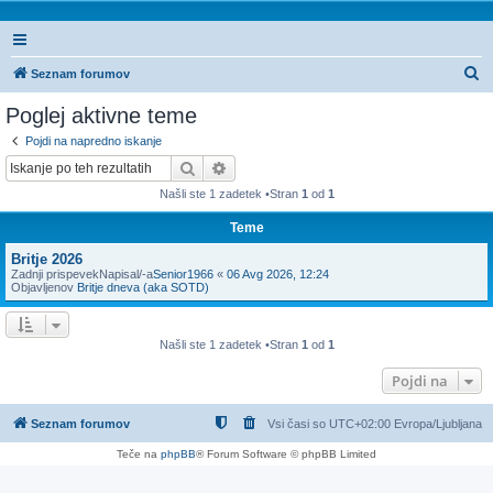
I
Seznam forumov
s
Poglej aktivne teme
k
Pojdi na napredno iskanje
a
Iskanje
Napredno iskanje
n
Našli ste 1 zadetek •Stran
1
od
1
j
Teme
e
Britje 2026
Zadnji prispevekNapisal/-a
Senior1966
«
06 Avg 2026, 12:24
Objavljenov
Britje dneva (aka SOTD)
Našli ste 1 zadetek •Stran
1
od
1
Pojdi na
Seznam forumov
Vsi časi so UTC+02:00 Evropa/Ljubljana
Teče na
phpBB
® Forum Software © phpBB Limited