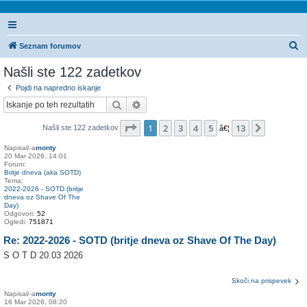
I
Seznam forumov
s
Našli ste 122 zadetkov
k
Pojdi na napredno iskanje
a
Iskanje
Napredno iskanje
n
Stran
1
od
13
1
2
3
4
5
13
Naslednj
Našli ste 122 zadetkov
j
â€¦
e
Napisal/-a
monty
20 Mar 2026, 14:01
Forum:
Britje dneva (aka SOTD)
Tema:
2022-2026 - SOTD (britje
dneva oz Shave Of The
Day)
Odgovori:
52
Ogledi:
751871
Re: 2022-2026 - SOTD (britje dneva oz Shave Of The Day)
S O T D 20.03 2026
Skoči na prispevek
Napisal/-a
monty
16 Mar 2026, 08:20