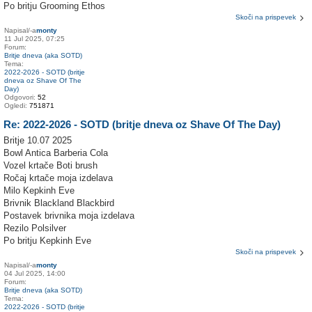
Po britju Grooming Ethos
Skoči na prispevek
Napisal/-a
monty
11 Jul 2025, 07:25
Forum:
Britje dneva (aka SOTD)
Tema:
2022-2026 - SOTD (britje
dneva oz Shave Of The
Day)
Odgovori:
52
Ogledi:
751871
Re: 2022-2026 - SOTD (britje dneva oz Shave Of The Day)
Britje 10.07 2025
Bowl Antica Barberia Cola
Vozel krtače Boti brush
Ročaj krtače moja izdelava
Milo Kepkinh Eve
Brivnik Blackland Blackbird
Postavek brivnika moja izdelava
Rezilo Polsilver
Po britju Kepkinh Eve
Skoči na prispevek
Napisal/-a
monty
04 Jul 2025, 14:00
Forum:
Britje dneva (aka SOTD)
Tema:
2022-2026 - SOTD (britje