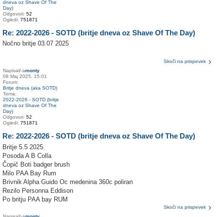
dneva oz Shave Of The
Day)
Odgovori:
52
Ogledi:
751871
Re: 2022-2026 - SOTD (britje dneva oz Shave Of The Day)
Nočno britje 03.07 2025
Skoči na prispevek
Napisal/-a
monty
08 Maj 2025, 15:01
Forum:
Britje dneva (aka SOTD)
Tema:
2022-2026 - SOTD (britje
dneva oz Shave Of The
Day)
Odgovori:
52
Ogledi:
751871
Re: 2022-2026 - SOTD (britje dneva oz Shave Of The Day)
Britje 5.5 2025
Posoda A B Colla
Čopič Boti badger brush
Milo PAA Bay Rum
Brivnik Alpha Guido Oc medenina 360c poliran
Rezilo Personna Eddison
Po britju PAA bay RUM
Skoči na prispevek
Napisal/-a
monty