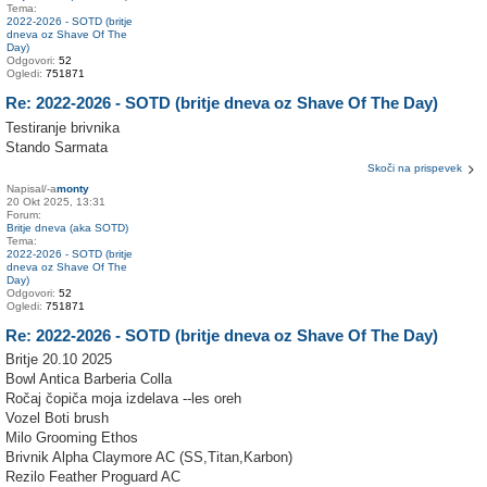
Tema:
2022-2026 - SOTD (britje
dneva oz Shave Of The
Day)
Odgovori:
52
Ogledi:
751871
Re: 2022-2026 - SOTD (britje dneva oz Shave Of The Day)
Testiranje brivnika
Stando Sarmata
Skoči na prispevek
Napisal/-a
monty
20 Okt 2025, 13:31
Forum:
Britje dneva (aka SOTD)
Tema:
2022-2026 - SOTD (britje
dneva oz Shave Of The
Day)
Odgovori:
52
Ogledi:
751871
Re: 2022-2026 - SOTD (britje dneva oz Shave Of The Day)
Britje 20.10 2025
Bowl Antica Barberia Colla
Ročaj čopiča moja izdelava --les oreh
Vozel Boti brush
Milo Grooming Ethos
Brivnik Alpha Claymore AC (SS,Titan,Karbon)
Rezilo Feather Proguard AC