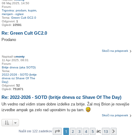
08 Maj 2025, 14:50
Forum:
Trgovina: prodam, kupim,
menjam - oglasi
Tema:
Green Cult GC2.0
Odgovori:
1
Ogledi:
10591
Re: Green Cult GC2.0
Prodano
Skoči na prispevek
Napisal/-a
monty
11 Apr 2025, 08:01
Forum:
Britje dneva (aka SOTD)
Tema:
2022-2026 - SOTD (britje
dneva oz Shave Of The
Day)
Odgovori:
52
Ogledi:
751871
Re: 2022-2026 - SOTD (britje dneva oz Shave Of The Day)
Uh vedno rad vidim stare dobre izdelke za britje. Žal moj Brion je novejše
izvedbe ampak ga zelo rad uporabim tu pa tam.
Skoči na prispevek
Stran
1
od
13
1
2
3
4
5
13
Naslednj
Našli ste 122 zadetkov
â€¦