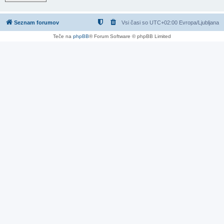
Seznam forumov
Vsi časi so UTC+02:00 Evropa/Ljubljana
Teče na
phpBB
® Forum Software © phpBB Limited