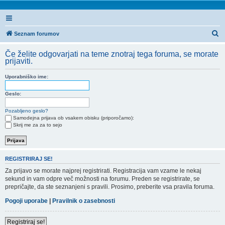
I
Seznam forumov
s
Če želite odgovarjati na teme znotraj tega foruma, se morate
k
prijaviti.
a
Uporabniško ime:
n
j
Geslo:
e
Pozabljeno geslo?
Samodejna prijava ob vsakem obisku (priporočamo):
Skrij me za za to sejo
REGISTRIRAJ SE!
Za prijavo se morate najprej registrirati. Registracija vam vzame le nekaj
sekund in vam odpre več možnosti na forumu. Preden se registrirate, se
prepričajte, da ste seznanjeni s pravili. Prosimo, preberite vsa pravila foruma.
Pogoji uporabe
|
Pravilnik o zasebnosti
Registriraj se!