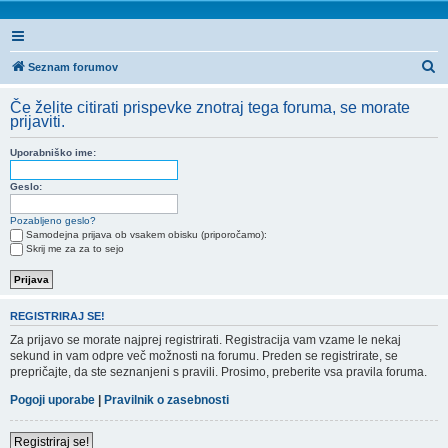
I
Seznam forumov
s
Če želite citirati prispevke znotraj tega foruma, se morate
k
prijaviti.
a
Uporabniško ime:
n
j
Geslo:
e
Pozabljeno geslo?
Samodejna prijava ob vsakem obisku (priporočamo):
Skrij me za za to sejo
REGISTRIRAJ SE!
Za prijavo se morate najprej registrirati. Registracija vam vzame le nekaj
sekund in vam odpre več možnosti na forumu. Preden se registrirate, se
prepričajte, da ste seznanjeni s pravili. Prosimo, preberite vsa pravila foruma.
Pogoji uporabe
|
Pravilnik o zasebnosti
Registriraj se!