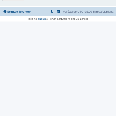
Seznam forumov
Vsi časi so UTC+02:00 Evropa/Ljubljana
Teče na
phpBB
® Forum Software © phpBB Limited