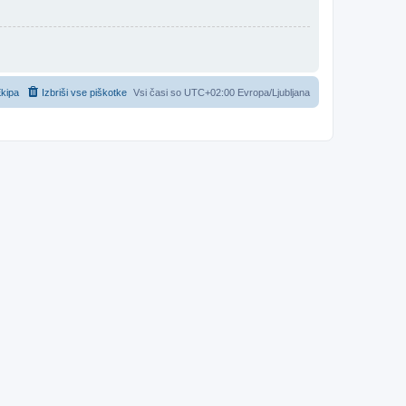
kipa
Izbriši vse piškotke
Vsi časi so UTC+02:00 Evropa/Ljubljana