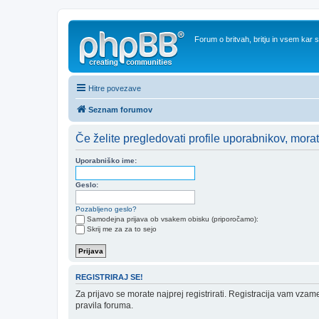
Forum o britvah, britju in vsem kar
Hitre povezave
Seznam forumov
Če želite pregledovati profile uporabnikov, morate b
Uporabniško ime:
Geslo:
Pozabljeno geslo?
Samodejna prijava ob vsakem obisku (priporočamo):
Skrij me za za to sejo
REGISTRIRAJ SE!
Za prijavo se morate najprej registrirati. Registracija vam vzam
pravila foruma.