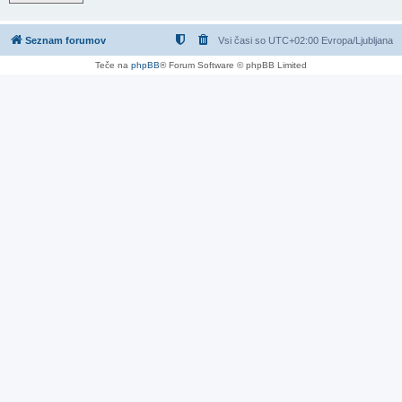
Seznam forumov
Vsi časi so UTC+02:00 Evropa/Ljubljana
Teče na
phpBB
® Forum Software © phpBB Limited