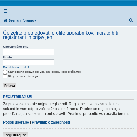
I
Seznam forumov
s
Če želite pregledovati profile uporabnikov, morate biti
k
registrirani in prijavljeni.
a
Uporabniško ime:
n
j
Geslo:
e
Pozabljeno geslo?
Samodejna prijava ob vsakem obisku (priporočamo):
Skrij me za za to sejo
REGISTRIRAJ SE!
Za prijavo se morate najprej registrirati. Registracija vam vzame le nekaj
sekund in vam odpre več možnosti na forumu. Preden se registrirate, se
prepričajte, da ste seznanjeni s pravili. Prosimo, preberite vsa pravila foruma.
Pogoji uporabe
|
Pravilnik o zasebnosti
Registriraj se!