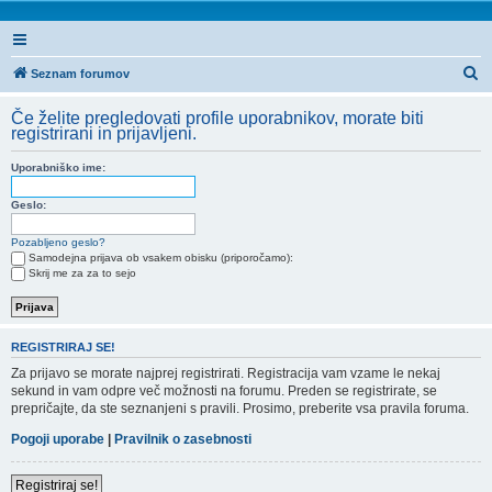
I
Seznam forumov
s
Če želite pregledovati profile uporabnikov, morate biti
k
registrirani in prijavljeni.
a
Uporabniško ime:
n
j
Geslo:
e
Pozabljeno geslo?
Samodejna prijava ob vsakem obisku (priporočamo):
Skrij me za za to sejo
REGISTRIRAJ SE!
Za prijavo se morate najprej registrirati. Registracija vam vzame le nekaj
sekund in vam odpre več možnosti na forumu. Preden se registrirate, se
prepričajte, da ste seznanjeni s pravili. Prosimo, preberite vsa pravila foruma.
Pogoji uporabe
|
Pravilnik o zasebnosti
Registriraj se!