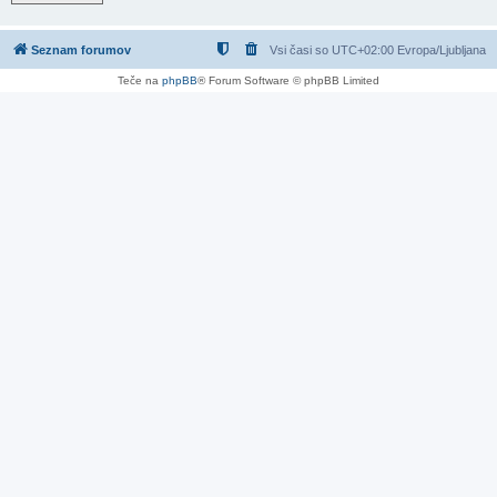
Seznam forumov
Vsi časi so UTC+02:00 Evropa/Ljubljana
Teče na
phpBB
® Forum Software © phpBB Limited