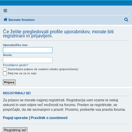
I
Seznam forumov
s
Če želite pregledovati profile uporabnikov, morate biti
k
registrirani in prijavljeni.
a
Uporabniško ime:
n
j
Geslo:
e
Pozabljeno geslo?
Samodejna prijava ob vsakem obisku (priporočamo):
Skrij me za za to sejo
REGISTRIRAJ SE!
Za prijavo se morate najprej registrirati. Registracija vam vzame le nekaj
sekund in vam odpre več možnosti na forumu. Preden se registrirate, se
prepričajte, da ste seznanjeni s pravili. Prosimo, preberite vsa pravila foruma.
Pogoji uporabe
|
Pravilnik o zasebnosti
Registriraj se!