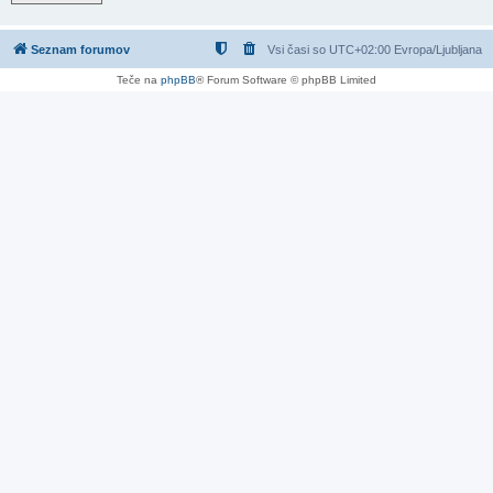
Seznam forumov
Vsi časi so UTC+02:00 Evropa/Ljubljana
Teče na
phpBB
® Forum Software © phpBB Limited